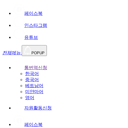
페이스북
인스타그램
유튜브
전체메뉴
POPUP
통번역신청
한국어
중국어
베트남어
미얀마어
영어
자원활동신청
페이스북