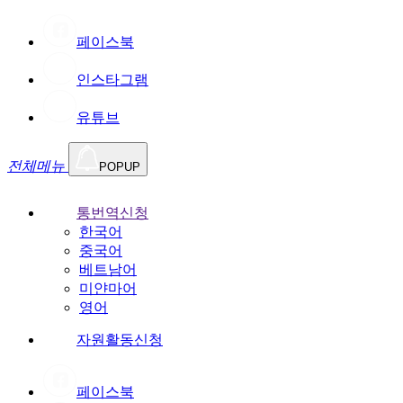
페이스북
인스타그램
유튜브
전체메뉴
POPUP
통번역신청
한국어
중국어
베트남어
미얀마어
영어
자원활동신청
페이스북