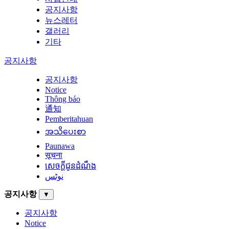
공지사항
뉴스레터
갤러리
기타
공지사항
공지사항
Notice
Thông báo
通知
Pemberitahuan
အသိပေးစာ
Paunawa
सूचना
សេចក្តីជូនដំណឹង
نوٹس
공지사항
▼
공지사항
Notice