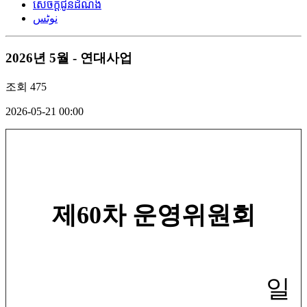
សេចក្តីជូនដំណឹង
نوٹس
2026년 5월 - 연대사업
조회
475
2026-05-21 00:00
제
60
차 운영위원회
일