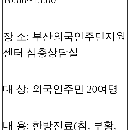
10:00~13:00
장 소: 부산외국인주민지원
센터 심층상담실
대 상: 외국인주민 20여명
내 용: 한방진료(침, 부황,