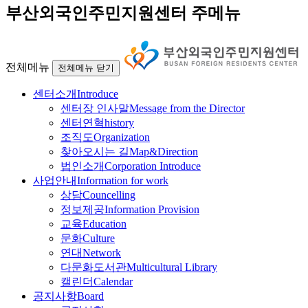
부산외국인주민지원센터 주메뉴
전체메뉴
전체메뉴 닫기
센터소개
Introduce
센터장 인사말
Message from the Director
센터연혁
history
조직도
Organization
찾아오시는 길
Map&Direction
법인소개
Corporation Introduce
사업안내
Information for work
상담
Councelling
정보제공
Information Provision
교육
Education
문화
Culture
연대
Network
다문화도서관
Multicultural Library
캘린더
Calendar
공지사항
Board