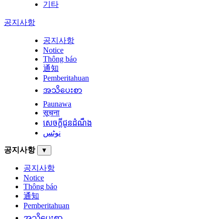
기타
공지사항
공지사항
Notice
Thông báo
通知
Pemberitahuan
အသိပေးစာ
Paunawa
सूचना
សេចក្តីជូនដំណឹង
نوٹس
공지사항
▼
공지사항
Notice
Thông báo
通知
Pemberitahuan
အသိပေးစာ