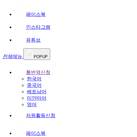
페이스북
인스타그램
유튜브
전체메뉴
POPUP
통번역신청
한국어
중국어
베트남어
미얀마어
영어
자원활동신청
페이스북