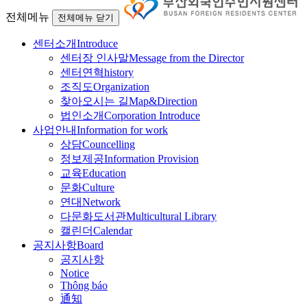
전체메뉴
전체메뉴 닫기
센터소개
Introduce
센터장 인사말
Message from the Director
센터연혁
history
조직도
Organization
찾아오시는 길
Map&Direction
법인소개
Corporation Introduce
사업안내
Information for work
상담
Councelling
정보제공
Information Provision
교육
Education
문화
Culture
연대
Network
다문화도서관
Multicultural Library
캘린더
Calendar
공지사항
Board
공지사항
Notice
Thông báo
通知