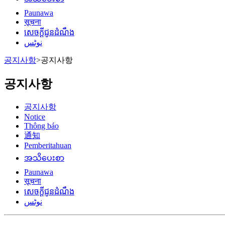
Paunawa
सूचना
សេចក្តីជូនដំណឹង
نوٹس
공지사항
>
공지사항
공지사항
공지사항
Notice
Thông báo
通知
Pemberitahuan
အသိပေးစာ
Paunawa
सूचना
សេចក្តីជូនដំណឹង
نوٹس