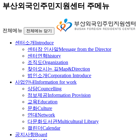
부산외국인주민지원센터 주메뉴
전체메뉴
전체메뉴 닫기
센터소개
Introduce
센터장 인사말
Message from the Director
센터연혁
history
조직도
Organization
찾아오시는 길
Map&Direction
법인소개
Corporation Introduce
사업안내
Information for work
상담
Councelling
정보제공
Information Provision
교육
Education
문화
Culture
연대
Network
다문화도서관
Multicultural Library
캘린더
Calendar
공지사항
Board