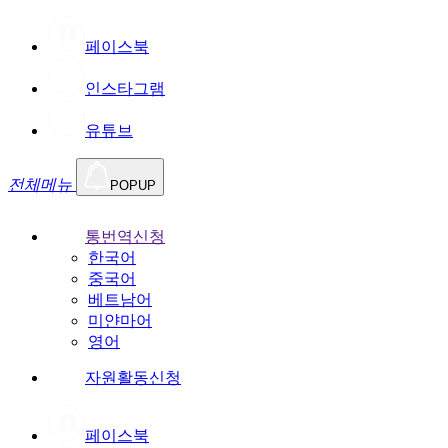
페이스북
인스타그램
유튜브
전체메뉴
POPUP
통번역신청
한국어
중국어
베트남어
미얀마어
영어
자원활동신청
페이스북