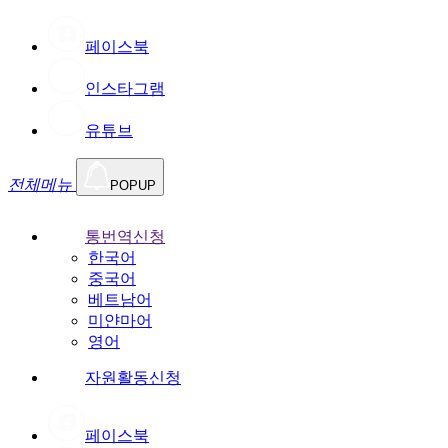
페이스북
인스타그램
유튜브
전체메뉴
POPUP
통번역신청
한국어
중국어
베트남어
미얀마어
영어
자원활동신청
페이스북