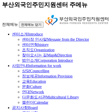
부산외국인주민지원센터 주메뉴
전체메뉴
전체메뉴 닫기
센터소개
Introduce
센터장 인사말
Message from the Director
센터연혁
history
조직도
Organization
찾아오시는 길
Map&Direction
법인소개
Corporation Introduce
사업안내
Information for work
상담
Councelling
정보제공
Information Provision
교육
Education
문화
Culture
연대
Network
다문화도서관
Multicultural Library
캘린더
Calendar
공지사항
Board