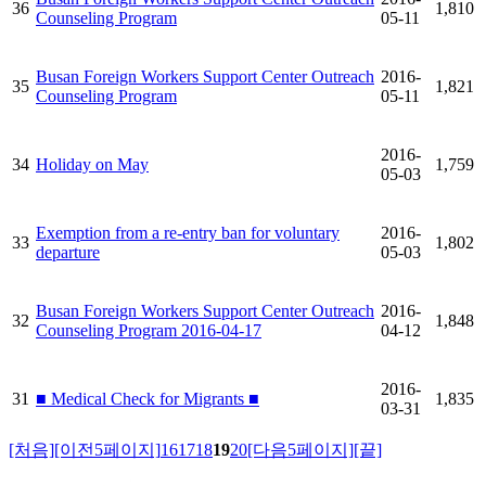
36
1,810
Counseling Program
05-11
Busan Foreign Workers Support Center Outreach
2016-
35
1,821
Counseling Program
05-11
2016-
34
Holiday on May
1,759
05-03
Exemption from a re-entry ban for voluntary
2016-
33
1,802
departure
05-03
Busan Foreign Workers Support Center Outreach
2016-
32
1,848
Counseling Program 2016-04-17
04-12
2016-
31
■ Medical Check for Migrants ■
1,835
03-31
[처음]
[이전5페이지]
16
17
18
19
20
[다음5페이지]
[끝]