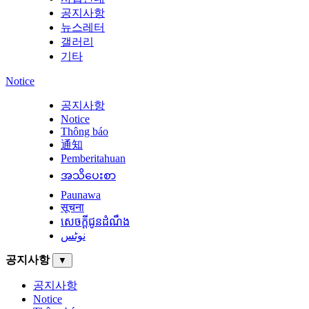
공지사항
뉴스레터
갤러리
기타
Notice
공지사항
Notice
Thông báo
通知
Pemberitahuan
အသိပေးစာ
Paunawa
सूचना
សេចក្តីជូនដំណឹង
نوٹس
공지사항
▼
공지사항
Notice