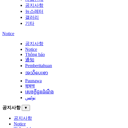
공지사항
뉴스레터
갤러리
기타
Notice
공지사항
Notice
Thông báo
通知
Pemberitahuan
အသိပေးစာ
Paunawa
सूचना
សេចក្តីជូនដំណឹង
نوٹس
공지사항
▼
공지사항
Notice