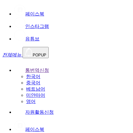
페이스북
인스타그램
유튜브
전체메뉴
POPUP
통번역신청
한국어
중국어
베트남어
미얀마어
영어
자원활동신청
페이스북