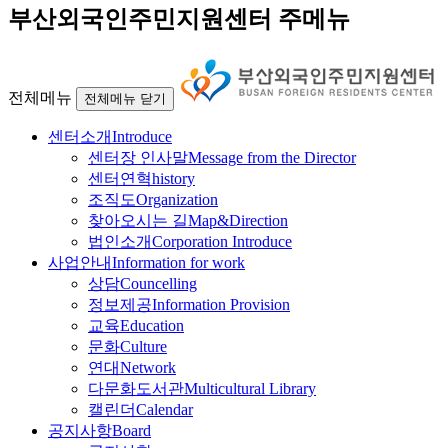
부산외국인주민지원센터 주메뉴
전체메뉴
전체메뉴 닫기
센터소개
Introduce
센터장 인사말
Message from the Director
센터연혁
history
조직도
Organization
찾아오시는 길
Map&Direction
법인소개
Corporation Introduce
사업안내
Information for work
상담
Councelling
정보제공
Information Provision
교육
Education
문화
Culture
연대
Network
다문화도서관
Multicultural Library
캘린더
Calendar
공지사항
Board