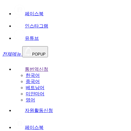
페이스북
인스타그램
유튜브
전체메뉴
POPUP
통번역신청
한국어
중국어
베트남어
미얀마어
영어
자원활동신청
페이스북