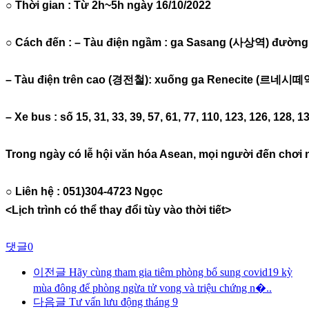
○ Thời gian : Từ 2h~5h ngày 16/10/2022
○ Cách đến : – Tàu điện ngầm : ga Sasang (사상역) đường t
– Tàu điện trên cao (경전철): xuống ga Renecite (르네시떼역)
– Xe bus : số 15, 31, 33, 39, 57, 61, 77, 110, 123, 126, 128, 1
Trong ngày có lễ hội văn hóa Asean, mọi người đến chơi 
○ Liên hệ : 051)304-4723 Ngọc
<Lịch trình có thể thay đổi tùy vào thời tiết>
댓글
0
이전글
Hãy cùng tham gia tiêm phòng bổ sung covid19 kỳ
mùa đông để phòng ngừa tử vong và triệu chứng n�..
다음글
Tư vấn lưu động tháng 9