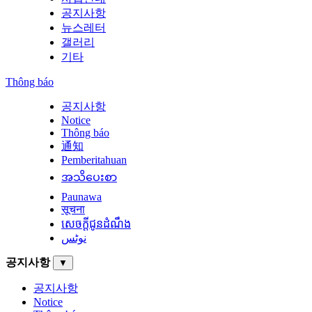
공지사항
뉴스레터
갤러리
기타
Thông báo
공지사항
Notice
Thông báo
通知
Pemberitahuan
အသိပေးစာ
Paunawa
सूचना
សេចក្តីជូនដំណឹង
نوٹس
공지사항
▼
공지사항
Notice