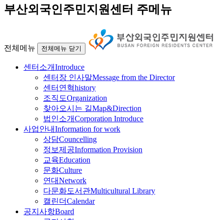
부산외국인주민지원센터 주메뉴
전체메뉴
전체메뉴 닫기
센터소개
Introduce
센터장 인사말
Message from the Director
센터연혁
history
조직도
Organization
찾아오시는 길
Map&Direction
법인소개
Corporation Introduce
사업안내
Information for work
상담
Councelling
정보제공
Information Provision
교육
Education
문화
Culture
연대
Network
다문화도서관
Multicultural Library
캘린더
Calendar
공지사항
Board