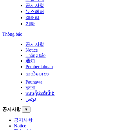
공지사항
뉴스레터
갤러리
기타
Thông báo
공지사항
Notice
Thông báo
通知
Pemberitahuan
အသိပေးစာ
Paunawa
सूचना
សេចក្តីជូនដំណឹង
نوٹس
공지사항
▼
공지사항
Notice