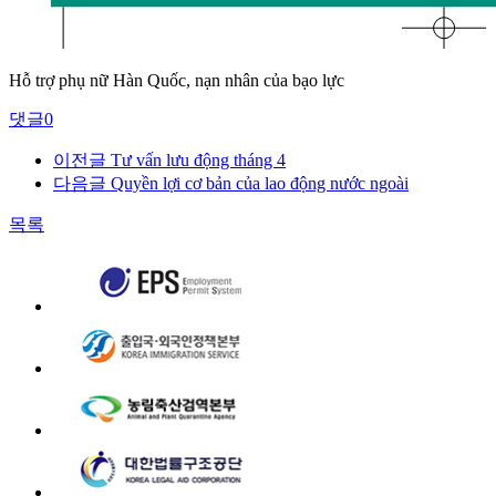
Hỗ trợ phụ nữ Hàn Quốc, nạn nhân của bạo lực
댓글
0
이전글
Tư vấn lưu động tháng 4
다음글
Quyền lợi cơ bản của lao động nước ngoài
목록