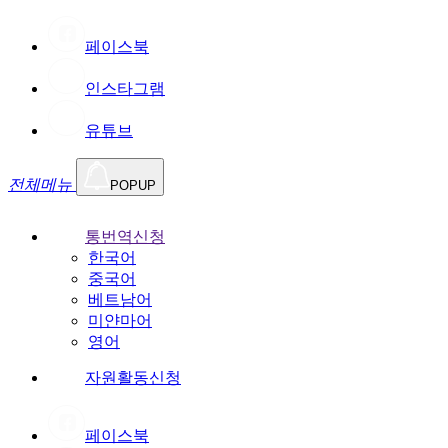
페이스북
인스타그램
유튜브
전체메뉴
POPUP
통번역신청
한국어
중국어
베트남어
미얀마어
영어
자원활동신청
페이스북