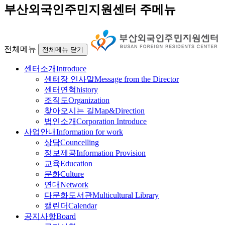
부산외국인주민지원센터 주메뉴
전체메뉴
전체메뉴 닫기
센터소개
Introduce
센터장 인사말
Message from the Director
센터연혁
history
조직도
Organization
찾아오시는 길
Map&Direction
법인소개
Corporation Introduce
사업안내
Information for work
상담
Councelling
정보제공
Information Provision
교육
Education
문화
Culture
연대
Network
다문화도서관
Multicultural Library
캘린더
Calendar
공지사항
Board