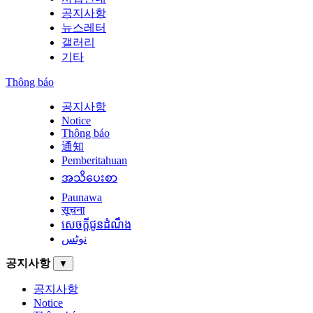
공지사항
뉴스레터
갤러리
기타
Thông báo
공지사항
Notice
Thông báo
通知
Pemberitahuan
အသိပေးစာ
Paunawa
सूचना
សេចក្តីជូនដំណឹង
نوٹس
공지사항
▼
공지사항
Notice