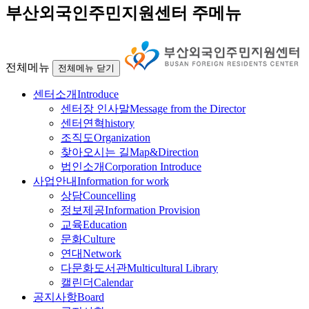
부산외국인주민지원센터 주메뉴
전체메뉴
전체메뉴 닫기
센터소개
Introduce
센터장 인사말
Message from the Director
센터연혁
history
조직도
Organization
찾아오시는 길
Map&Direction
법인소개
Corporation Introduce
사업안내
Information for work
상담
Councelling
정보제공
Information Provision
교육
Education
문화
Culture
연대
Network
다문화도서관
Multicultural Library
캘린더
Calendar
공지사항
Board