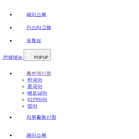
페이스북
인스타그램
유튜브
전체메뉴
POPUP
통번역신청
한국어
중국어
베트남어
미얀마어
영어
자원활동신청
페이스북