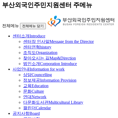
부산외국인주민지원센터 주메뉴
전체메뉴
전체메뉴 닫기
센터소개
Introduce
센터장 인사말
Message from the Director
센터연혁
history
조직도
Organization
찾아오시는 길
Map&Direction
법인소개
Corporation Introduce
사업안내
Information for work
상담
Councelling
정보제공
Information Provision
교육
Education
문화
Culture
연대
Network
다문화도서관
Multicultural Library
캘린더
Calendar
공지사항
Board