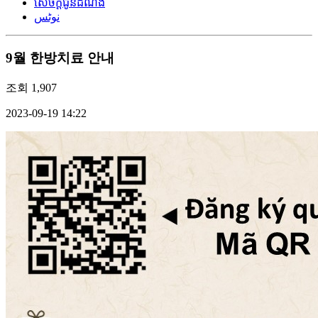
សេចក្តីជូនដំណឹង
نوٹس
9월 한방치료 안내
조회
1,907
2023-09-19 14:22