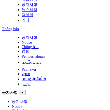
공지사항
뉴스레터
갤러리
기타
Thông báo
공지사항
Notice
Thông báo
通知
Pemberitahuan
အသိပေးစာ
Paunawa
सूचना
សេចក្តីជូនដំណឹង
نوٹس
공지사항
▼
공지사항
Notice