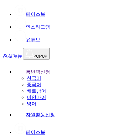
페이스북
인스타그램
유튜브
전체메뉴
POPUP
통번역신청
한국어
중국어
베트남어
미얀마어
영어
자원활동신청
페이스북