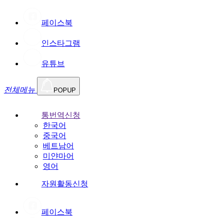
페이스북
인스타그램
유튜브
전체메뉴
POPUP
통번역신청
한국어
중국어
베트남어
미얀마어
영어
자원활동신청
페이스북