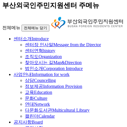
부산외국인주민지원센터 주메뉴
전체메뉴
전체메뉴 닫기
센터소개
Introduce
센터장 인사말
Message from the Director
센터연혁
history
조직도
Organization
찾아오시는 길
Map&Direction
법인소개
Corporation Introduce
사업안내
Information for work
상담
Councelling
정보제공
Information Provision
교육
Education
문화
Culture
연대
Network
다문화도서관
Multicultural Library
캘린더
Calendar
공지사항
Board