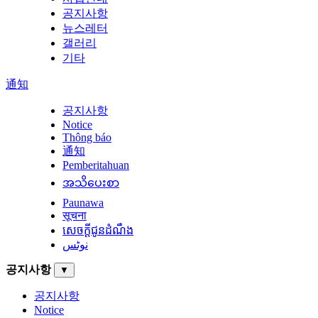
공지사항
뉴스레터
갤러리
기타
通知
공지사항
Notice
Thông báo
通知
Pemberitahuan
အသိပေးစာ
Paunawa
सूचना
សេចក្តីជូនដំណឹង
نوٹس
공지사항
▼
공지사항
Notice