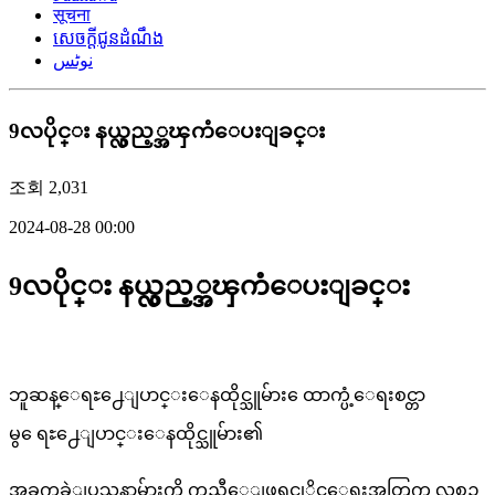
सूचना
សេចក្តីជូនដំណឹង
نوٹس
9လပိုင္း နယ္လွည့္အၾကံေပးျခင္း
조회
2,031
2024-08-28 00:00
9လပိုင္း နယ္လွည့္အၾကံေပးျခင္း
ဘူဆန္ေရႊ႕ေျပာင္းေနထိုင္သူမ်ား ေထာက္ပံ့ေရးစင္တာ
မွ ေရႊ႕ေျပာင္းေနထိုင္သူမ်ား၏
အခက္အခဲျပသနာမ်ားကို ကူညီေျဖရွင္နုိင္ေရးအတြက္ လစဥ္