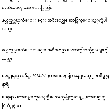
တတိယပတ္ တနဂၤေႏြတြင္
နယ္လွည့္အၾကံေပးျခင္း အစီအစဥ္ကို ေဆာင္ရြက္ေပးလွွ်က္ရွိပါ
သည္။
နယ္လွည့္အၾကံေပးျခင္း အစီအစဥ္မွာ ေအာက္ပါအတိုင္းျဖစ္ပါ
သည္။
ေန႕ရက္ အခ်ိန္ - 2024-9-1 (တနဂၤေႏြ) ေန႕လယ္ ၂ နာရီမွ ၅
နာရီ
ေနရာ -
ဆာဆန္းလူေနးရွီေတးကုန္တိုက္ေရွ႕
(ဆာဆန္းဂူ
ဂြဲဘို႕ဗ္ဒံုး)