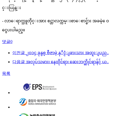
င္းယြန္း
- လာေရာက္သူတိုင္းအား စင္တာလက္ကမ္းစာေစာင္မ်ား အခမဲ့ ေဝ
ငွေပးပါမည္။
댓글
0
이전글
၂၀၁၄ ခုနွစ္ ဗီဇာမဲ့ နုိင္ငံျခားသား အထူးျပည..
다음글
အလုပ်သမား၊ နေထိုင်ရာ၊ ဆေးဘက္ဆိုင်ရာန်င့် ယ..
목록