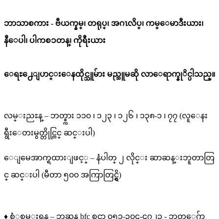
ဘာသာစကား - ဗီယက္နမ္၊ တရုပ္၊ အဂၤလိပ္၊ ကမ္ေမာဒီးယား၊
နီေပါ၊ ပါကစၥတန္၊ ကိုရီးယား
ေရႊ႕ေျပာင္းေနထိုင္သူမ်ား မည္သူမဆို လာေရာက္နုိင္ပါသည္။
လမ္းညႊန္
–
ဘတ္စ္ကား
၁၁၀
၊
၁၂၃
၊
၁၂၆
၊
၁၃၈
-
၁
၊
၇၇
(
လူေနး
ရွီးေတးမွတ္တိုင္တြင္
ဆင္းပါ
)
ေျမေအာက္ရထားျဖင့္
– နံပါတ္ ၂ လိုင္း ဆာဆန္းဘူတာတြ
င္ ဆင္းပါ (မီတာ ၅၀၀ အကြာတြင္ရွိ)
♦
စံုစမ္းရန္
–
ဘူဆန္ bfc စင္တာ
၀၅၁
-
၃၀၄
-
၄၇၂၃ - ဘတ္ေဂ်ာ