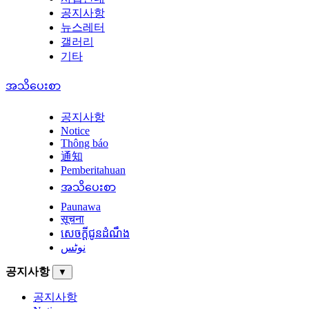
공지사항
뉴스레터
갤러리
기타
အသိပေးစာ
공지사항
Notice
Thông báo
通知
Pemberitahuan
အသိပေးစာ
Paunawa
सूचना
សេចក្តីជូនដំណឹង
نوٹس
공지사항
▼
공지사항