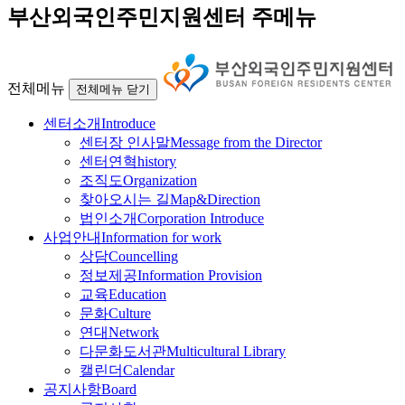
부산외국인주민지원센터 주메뉴
전체메뉴
전체메뉴 닫기
센터소개
Introduce
센터장 인사말
Message from the Director
센터연혁
history
조직도
Organization
찾아오시는 길
Map&Direction
법인소개
Corporation Introduce
사업안내
Information for work
상담
Councelling
정보제공
Information Provision
교육
Education
문화
Culture
연대
Network
다문화도서관
Multicultural Library
캘린더
Calendar
공지사항
Board