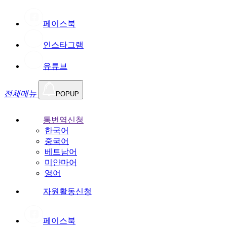
페이스북
인스타그램
유튜브
전체메뉴
POPUP
통번역신청
한국어
중국어
베트남어
미얀마어
영어
자원활동신청
페이스북