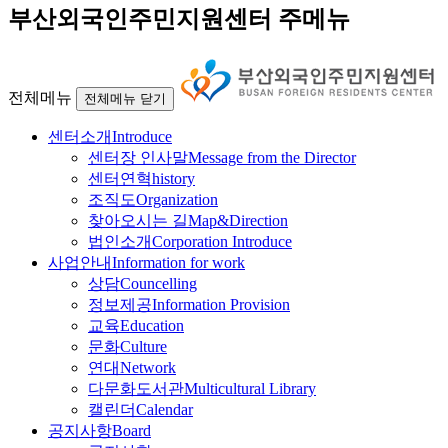
부산외국인주민지원센터 주메뉴
전체메뉴
전체메뉴 닫기
센터소개
Introduce
센터장 인사말
Message from the Director
센터연혁
history
조직도
Organization
찾아오시는 길
Map&Direction
법인소개
Corporation Introduce
사업안내
Information for work
상담
Councelling
정보제공
Information Provision
교육
Education
문화
Culture
연대
Network
다문화도서관
Multicultural Library
캘린더
Calendar
공지사항
Board