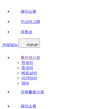
페이스북
인스타그램
유튜브
전체메뉴
POPUP
통번역신청
한국어
중국어
베트남어
미얀마어
영어
자원활동신청
페이스북