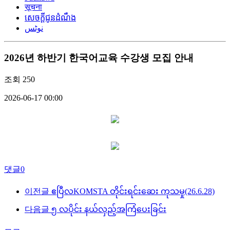
सूचना
សេចក្តីជូនដំណឹង
نوٹس
2026년 하반기 한국어교육 수강생 모집 안내
조회
250
2026-06-17 00:00
댓글
0
이전글
ဧပြီလKOMSTA တိုင်းရင်းဆေး ကုသမှု(26.6.28)
다음글
၅ လပိုင်း နယ်လှည့်အကြံပေးခြင်း