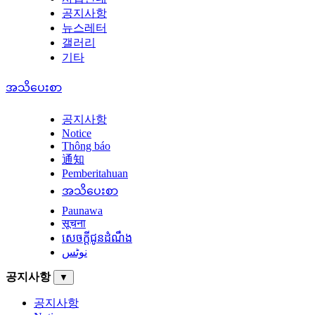
공지사항
뉴스레터
갤러리
기타
အသိပေးစာ
공지사항
Notice
Thông báo
通知
Pemberitahuan
အသိပေးစာ
Paunawa
सूचना
សេចក្តីជូនដំណឹង
نوٹس
공지사항
▼
공지사항