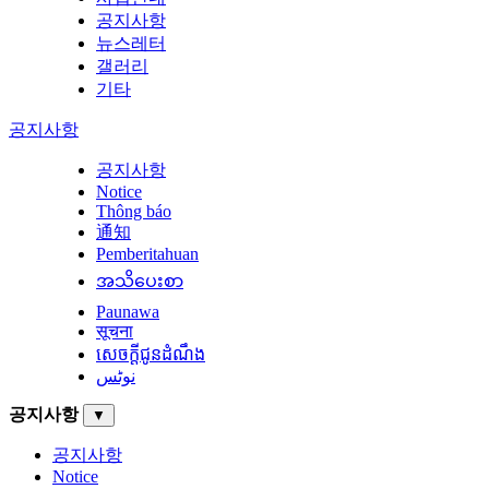
공지사항
뉴스레터
갤러리
기타
공지사항
공지사항
Notice
Thông báo
通知
Pemberitahuan
အသိပေးစာ
Paunawa
सूचना
សេចក្តីជូនដំណឹង
نوٹس
공지사항
▼
공지사항
Notice