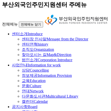
부산외국인주민지원센터 주메뉴
전체메뉴
전체메뉴 닫기
센터소개
Introduce
센터장 인사말
Message from the Director
센터연혁
history
조직도
Organization
찾아오시는 길
Map&Direction
법인소개
Corporation Introduce
사업안내
Information for work
상담
Councelling
정보제공
Information Provision
교육
Education
문화
Culture
연대
Network
다문화도서관
Multicultural Library
캘린더
Calendar
공지사항
Board