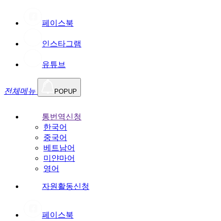
페이스북
인스타그램
유튜브
전체메뉴
POPUP
통번역신청
한국어
중국어
베트남어
미얀마어
영어
자원활동신청
페이스북