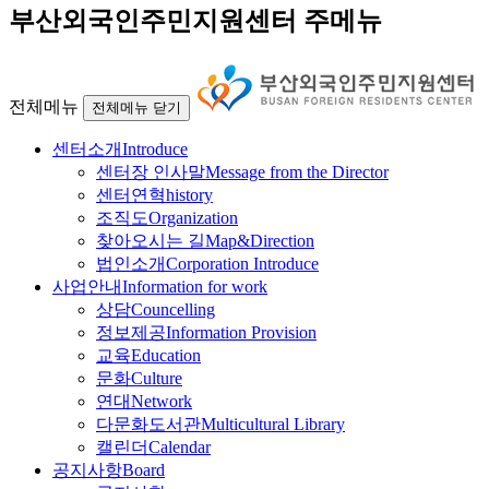
부산외국인주민지원센터 주메뉴
전체메뉴
전체메뉴 닫기
센터소개
Introduce
센터장 인사말
Message from the Director
센터연혁
history
조직도
Organization
찾아오시는 길
Map&Direction
법인소개
Corporation Introduce
사업안내
Information for work
상담
Councelling
정보제공
Information Provision
교육
Education
문화
Culture
연대
Network
다문화도서관
Multicultural Library
캘린더
Calendar
공지사항
Board