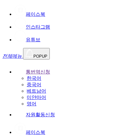
페이스북
인스타그램
유튜브
전체메뉴
POPUP
통번역신청
한국어
중국어
베트남어
미얀마어
영어
자원활동신청
페이스북