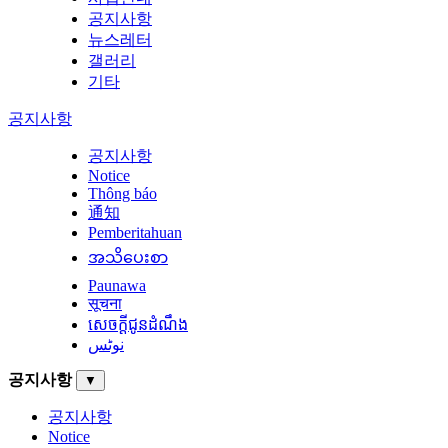
공지사항
뉴스레터
갤러리
기타
공지사항
공지사항
Notice
Thông báo
通知
Pemberitahuan
အသိပေးစာ
Paunawa
सूचना
សេចក្តីជូនដំណឹង
نوٹس
공지사항
▼
공지사항
Notice