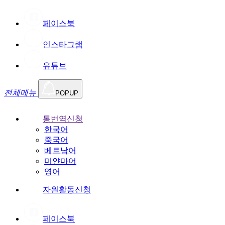
페이스북
인스타그램
유튜브
전체메뉴
POPUP
통번역신청
한국어
중국어
베트남어
미얀마어
영어
자원활동신청
페이스북