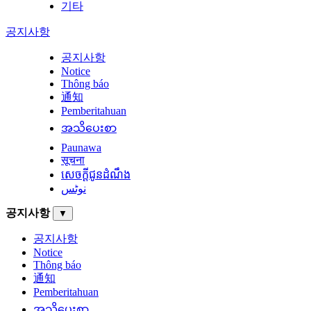
기타
공지사항
공지사항
Notice
Thông báo
通知
Pemberitahuan
အသိပေးစာ
Paunawa
सूचना
សេចក្តីជូនដំណឹង
نوٹس
공지사항
▼
공지사항
Notice
Thông báo
通知
Pemberitahuan
အသိပေးစာ