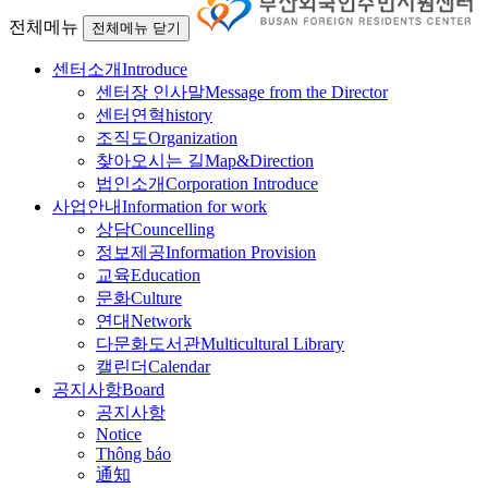
전체메뉴
전체메뉴 닫기
센터소개
Introduce
센터장 인사말
Message from the Director
센터연혁
history
조직도
Organization
찾아오시는 길
Map&Direction
법인소개
Corporation Introduce
사업안내
Information for work
상담
Councelling
정보제공
Information Provision
교육
Education
문화
Culture
연대
Network
다문화도서관
Multicultural Library
캘린더
Calendar
공지사항
Board
공지사항
Notice
Thông báo
通知