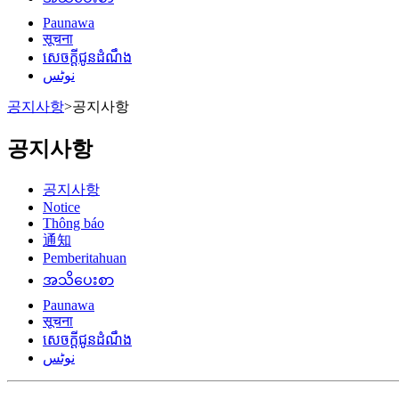
Paunawa
सूचना
សេចក្តីជូនដំណឹង
نوٹس
공지사항
>
공지사항
공지사항
공지사항
Notice
Thông báo
通知
Pemberitahuan
အသိပေးစာ
Paunawa
सूचना
សេចក្តីជូនដំណឹង
نوٹس