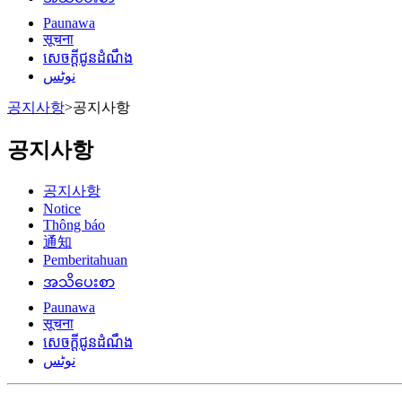
Paunawa
सूचना
សេចក្តីជូនដំណឹង
نوٹس
공지사항
>
공지사항
공지사항
공지사항
Notice
Thông báo
通知
Pemberitahuan
အသိပေးစာ
Paunawa
सूचना
សេចក្តីជូនដំណឹង
نوٹس