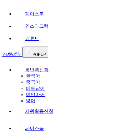
페이스북
인스타그램
유튜브
전체메뉴
POPUP
통번역신청
한국어
중국어
베트남어
미얀마어
영어
자원활동신청
페이스북