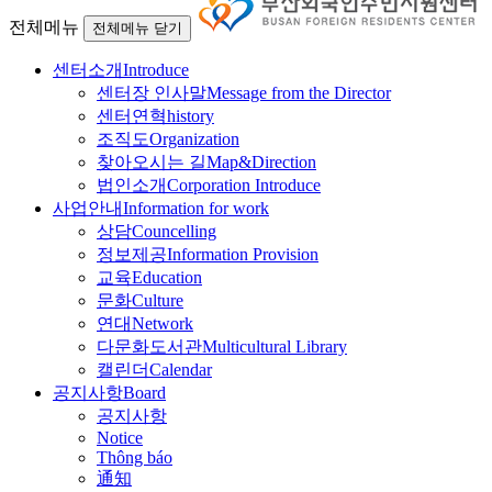
전체메뉴
전체메뉴 닫기
센터소개
Introduce
센터장 인사말
Message from the Director
센터연혁
history
조직도
Organization
찾아오시는 길
Map&Direction
법인소개
Corporation Introduce
사업안내
Information for work
상담
Councelling
정보제공
Information Provision
교육
Education
문화
Culture
연대
Network
다문화도서관
Multicultural Library
캘린더
Calendar
공지사항
Board
공지사항
Notice
Thông báo
通知