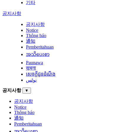
기타
공지사항
공지사항
Notice
Thông báo
通知
Pemberitahuan
အသိပေးစာ
Paunawa
सूचना
សេចក្តីជូនដំណឹង
نوٹس
공지사항
▼
공지사항
Notice
Thông báo
通知
Pemberitahuan
အသိပေးစာ