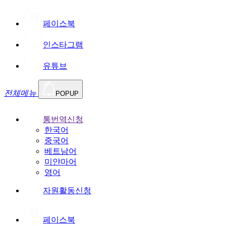
페이스북
인스타그램
유튜브
전체메뉴
POPUP
통번역신청
한국어
중국어
베트남어
미얀마어
영어
자원활동신청
페이스북