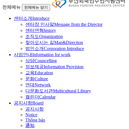
전체메뉴
전체메뉴 닫기
센터소개
Introduce
센터장 인사말
Message from the Director
센터연혁
history
조직도
Organization
찾아오시는 길
Map&Direction
법인소개
Corporation Introduce
사업안내
Information for work
상담
Councelling
정보제공
Information Provision
교육
Education
문화
Culture
연대
Network
다문화도서관
Multicultural Library
캘린더
Calendar
공지사항
Board
공지사항
Notice
Thông báo
通知