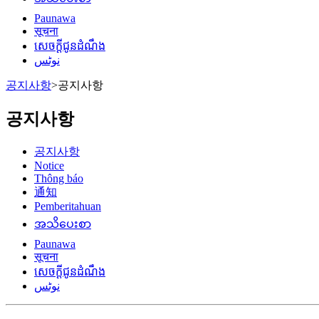
Paunawa
सूचना
សេចក្តីជូនដំណឹង
نوٹس
공지사항
>
공지사항
공지사항
공지사항
Notice
Thông báo
通知
Pemberitahuan
အသိပေးစာ
Paunawa
सूचना
សេចក្តីជូនដំណឹង
نوٹس