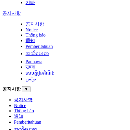
기타
공지사항
공지사항
Notice
Thông báo
通知
Pemberitahuan
အသိပေးစာ
Paunawa
सूचना
សេចក្តីជូនដំណឹង
نوٹس
공지사항
▼
공지사항
Notice
Thông báo
通知
Pemberitahuan
အသိပေးစာ