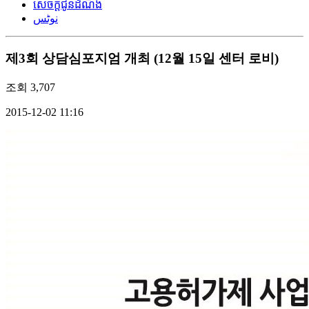
សេចក្តីជូនដំណឹង
نوٹس
제3회 상담심포지엄 개최 (12월 15일 센터 로비)
조회
3,707
2015-12-02 11:16