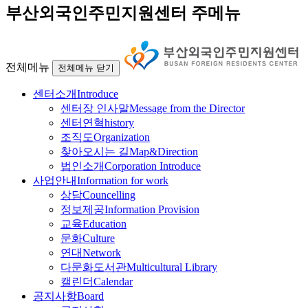
부산외국인주민지원센터 주메뉴
전체메뉴
전체메뉴 닫기
센터소개
Introduce
센터장 인사말
Message from the Director
센터연혁
history
조직도
Organization
찾아오시는 길
Map&Direction
법인소개
Corporation Introduce
사업안내
Information for work
상담
Councelling
정보제공
Information Provision
교육
Education
문화
Culture
연대
Network
다문화도서관
Multicultural Library
캘린더
Calendar
공지사항
Board