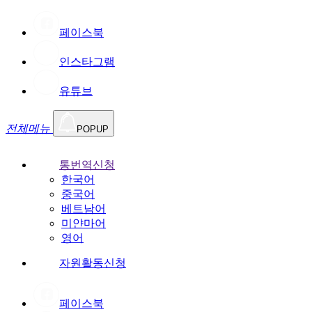
페이스북
인스타그램
유튜브
전체메뉴
POPUP
통번역신청
한국어
중국어
베트남어
미얀마어
영어
자원활동신청
페이스북