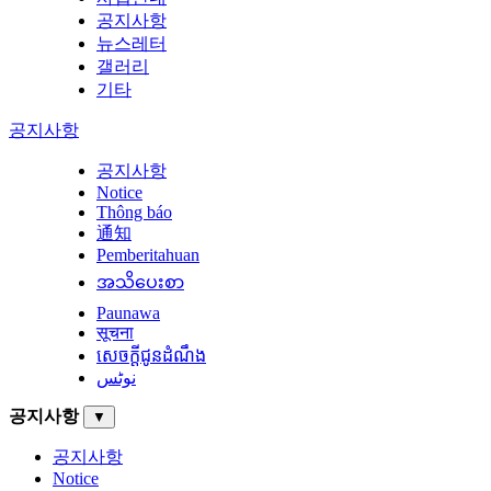
공지사항
뉴스레터
갤러리
기타
공지사항
공지사항
Notice
Thông báo
通知
Pemberitahuan
အသိပေးစာ
Paunawa
सूचना
សេចក្តីជូនដំណឹង
نوٹس
공지사항
▼
공지사항
Notice