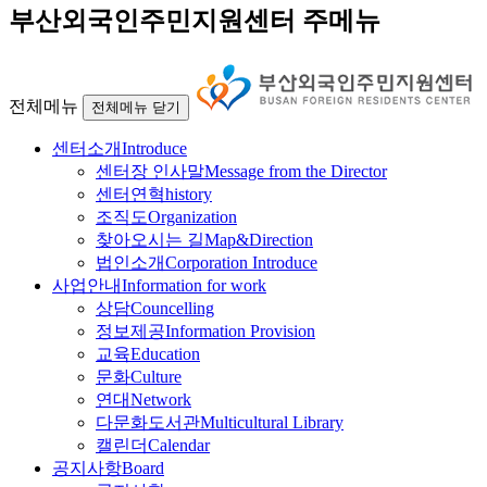
부산외국인주민지원센터 주메뉴
전체메뉴
전체메뉴 닫기
센터소개
Introduce
센터장 인사말
Message from the Director
센터연혁
history
조직도
Organization
찾아오시는 길
Map&Direction
법인소개
Corporation Introduce
사업안내
Information for work
상담
Councelling
정보제공
Information Provision
교육
Education
문화
Culture
연대
Network
다문화도서관
Multicultural Library
캘린더
Calendar
공지사항
Board