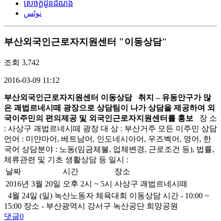
សេចក្តីជូនដំណឹង
نوٹس
부산외국인근로자지원센터 "이동상담"
조회
3,742
2016-03-09 11:12
부산외국인근로자지원센터
이동상담
취지
–
유동안구가 많
은 괘법르네시떼 광장으로 상담팀이 나가 상담을
제공하여 외
국이주민의 편의제공 및 외국인근로자지원센터를 홍보
장 소
: 사상구 괘법르네시떼 광장 대 상 : 부산거주 모든 이주민 상담
언어 : 미얀마어, 베트남어, 인도네시아어, 우즈벡어, 영어, 한
국어 상담분야 : 노동(임금체불, 업체변경, 근로조건 등), 법률,
체류관련 및 기초 생활상담 등 일시 :
날짜
시간
장소
2016년 3월 20일
오후 2시 ~ 5시
사상구 괘법르네시떼
4월 24일 (일) 녹산노동자 체육대회 이동상담 시간 - 10:00 ~
15:00 장소 - 부산광역시 강서구 녹산공단 희망공원
댓글
0