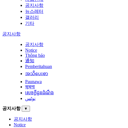
공지사항
뉴스레터
갤러리
기타
공지사항
공지사항
Notice
Thông báo
通知
Pemberitahuan
အသိပေးစာ
Paunawa
सूचना
សេចក្តីជូនដំណឹង
نوٹس
공지사항
▼
공지사항
Notice