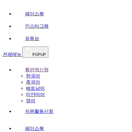
페이스북
인스타그램
유튜브
전체메뉴
POPUP
통번역신청
한국어
중국어
베트남어
미얀마어
영어
자원활동신청
페이스북