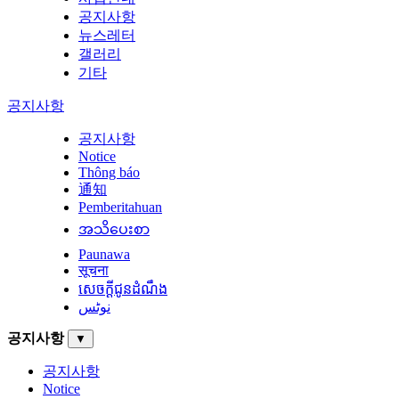
공지사항
뉴스레터
갤러리
기타
공지사항
공지사항
Notice
Thông báo
通知
Pemberitahuan
အသိပေးစာ
Paunawa
सूचना
សេចក្តីជូនដំណឹង
نوٹس
공지사항
▼
공지사항
Notice