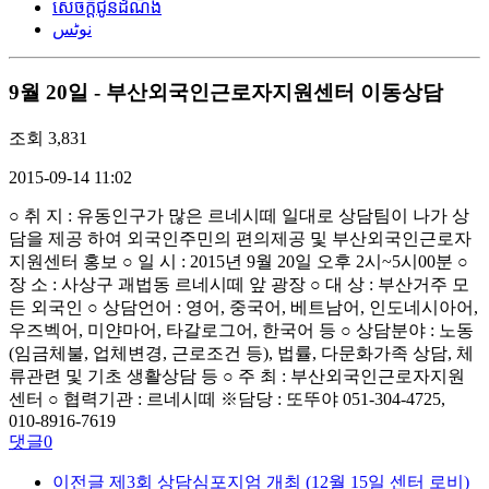
សេចក្តីជូនដំណឹង
نوٹس
9월 20일 - 부산외국인근로자지원센터 이동상담
조회
3,831
2015-09-14 11:02
○ 취 지
:
유동인구가 많은 르네시떼 일대로 상담팀이 나가 상
담을 제공 하여 외국인주민의 편의제공 및 부산외국인근로자
지원센터 홍보 ○ 일 시
: 2015
년
9
월
20
일
오후
2
시
~5
시
00
분 ○
장 소
:
사상구 괘법동 르네시떼 앞 광장 ○ 대 상
:
부산거주 모
든 외국인 ○ 상담언어
:
영어
,
중국어
,
베트남어
,
인도네시아어
,
우즈벡어
,
미얀마어
,
타갈로그어
,
한국어 등 ○ 상담분야
:
노동
(
임금체불
,
업체변경
,
근로조건 등
),
법률
,
다문화가족 상담
,
체
류관련 및 기초 생활상담 등 ○ 주 최
:
부산외국인근로자지원
센터 ○ 협력기관
:
르네시떼 ※담당
:
또뚜야
051-304-4725,
010-8916-7619
댓글
0
이전글
제3회 상담심포지엄 개최 (12월 15일 센터 로비)