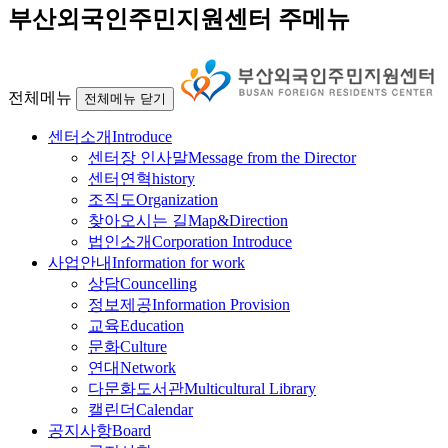
부산외국인주민지원센터 주메뉴
전체메뉴
전체메뉴 닫기
센터소개
Introduce
센터장 인사말
Message from the Director
센터연혁
history
조직도
Organization
찾아오시는 길
Map&Direction
법인소개
Corporation Introduce
사업안내
Information for work
상담
Councelling
정보제공
Information Provision
교육
Education
문화
Culture
연대
Network
다문화도서관
Multicultural Library
캘린더
Calendar
공지사항
Board