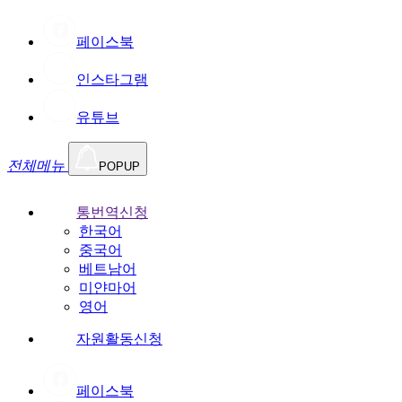
페이스북
인스타그램
유튜브
전체메뉴
POPUP
통번역신청
한국어
중국어
베트남어
미얀마어
영어
자원활동신청
페이스북