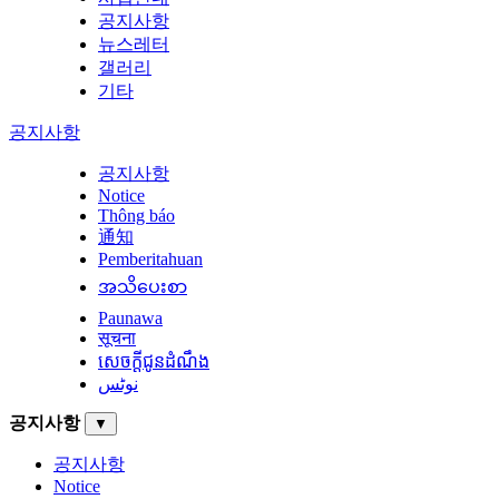
공지사항
뉴스레터
갤러리
기타
공지사항
공지사항
Notice
Thông báo
通知
Pemberitahuan
အသိပေးစာ
Paunawa
सूचना
សេចក្តីជូនដំណឹង
نوٹس
공지사항
▼
공지사항
Notice