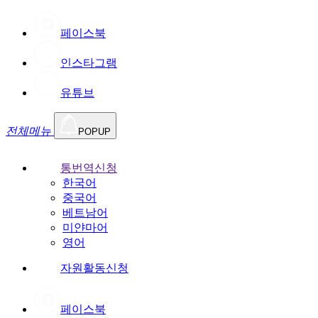
페이스북
인스타그램
유튜브
전체메뉴
POPUP
통번역신청
한국어
중국어
베트남어
미얀마어
영어
자원활동신청
페이스북