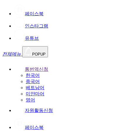
페이스북
인스타그램
유튜브
전체메뉴
POPUP
통번역신청
한국어
중국어
베트남어
미얀마어
영어
자원활동신청
페이스북