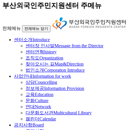
부산외국인주민지원센터 주메뉴
전체메뉴
전체메뉴 닫기
센터소개
Introduce
센터장 인사말
Message from the Director
센터연혁
history
조직도
Organization
찾아오시는 길
Map&Direction
법인소개
Corporation Introduce
사업안내
Information for work
상담
Councelling
정보제공
Information Provision
교육
Education
문화
Culture
연대
Network
다문화도서관
Multicultural Library
캘린더
Calendar
공지사항
Board