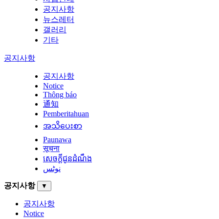
공지사항
뉴스레터
갤러리
기타
공지사항
공지사항
Notice
Thông báo
通知
Pemberitahuan
အသိပေးစာ
Paunawa
सूचना
សេចក្តីជូនដំណឹង
نوٹس
공지사항
▼
공지사항
Notice