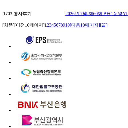
1703
행사후기
2026년 7월-제60회 BFC 운영
[처음]
[이전10페이지]
1
2
3
4
5
6
7
8
9
10
[다음10페이지]
[끝]