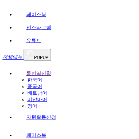
페이스북
인스타그램
유튜브
전체메뉴
POPUP
통번역신청
한국어
중국어
베트남어
미얀마어
영어
자원활동신청
페이스북