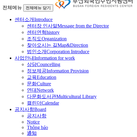
전체메뉴
전체메뉴 닫기
센터소개
Introduce
센터장 인사말
Message from the Director
센터연혁
history
조직도
Organization
찾아오시는 길
Map&Direction
법인소개
Corporation Introduce
사업안내
Information for work
상담
Councelling
정보제공
Information Provision
교육
Education
문화
Culture
연대
Network
다문화도서관
Multicultural Library
캘린더
Calendar
공지사항
Board
공지사항
Notice
Thông báo
通知