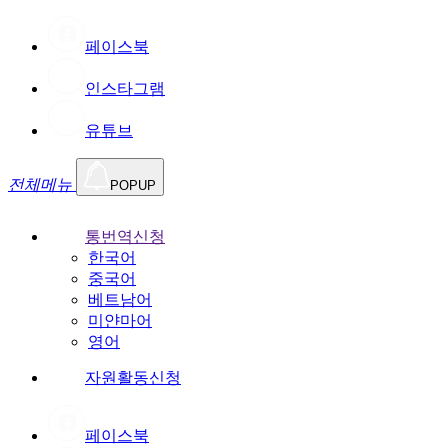
페이스북
인스타그램
유튜브
전체메뉴
POPUP
통번역신청
한국어
중국어
베트남어
미얀마어
영어
자원활동신청
페이스북