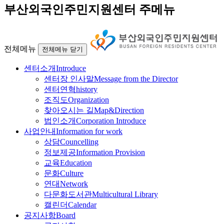
부산외국인주민지원센터 주메뉴
전체메뉴
전체메뉴 닫기
센터소개
Introduce
센터장 인사말
Message from the Director
센터연혁
history
조직도
Organization
찾아오시는 길
Map&Direction
법인소개
Corporation Introduce
사업안내
Information for work
상담
Councelling
정보제공
Information Provision
교육
Education
문화
Culture
연대
Network
다문화도서관
Multicultural Library
캘린더
Calendar
공지사항
Board