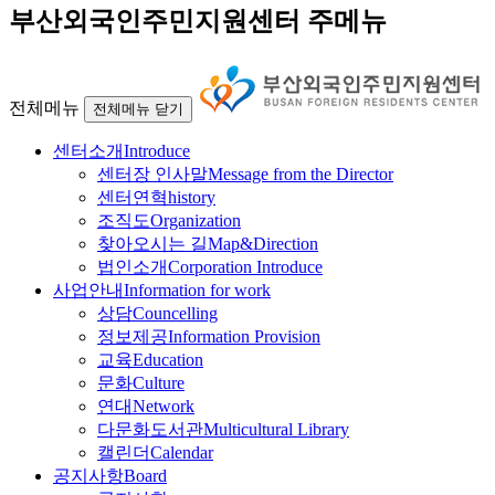
부산외국인주민지원센터 주메뉴
전체메뉴
전체메뉴 닫기
센터소개
Introduce
센터장 인사말
Message from the Director
센터연혁
history
조직도
Organization
찾아오시는 길
Map&Direction
법인소개
Corporation Introduce
사업안내
Information for work
상담
Councelling
정보제공
Information Provision
교육
Education
문화
Culture
연대
Network
다문화도서관
Multicultural Library
캘린더
Calendar
공지사항
Board