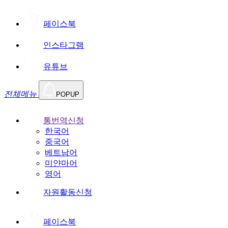
페이스북
인스타그램
유튜브
전체메뉴
POPUP
통번역신청
한국어
중국어
베트남어
미얀마어
영어
자원활동신청
페이스북