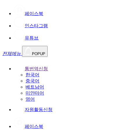
페이스북
인스타그램
유튜브
전체메뉴
POPUP
통번역신청
한국어
중국어
베트남어
미얀마어
영어
자원활동신청
페이스북