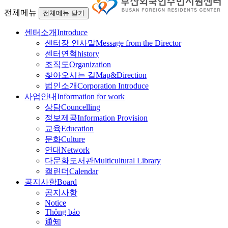
전체메뉴
전체메뉴 닫기
센터소개
Introduce
센터장 인사말
Message from the Director
센터연혁
history
조직도
Organization
찾아오시는 길
Map&Direction
법인소개
Corporation Introduce
사업안내
Information for work
상담
Councelling
정보제공
Information Provision
교육
Education
문화
Culture
연대
Network
다문화도서관
Multicultural Library
캘린더
Calendar
공지사항
Board
공지사항
Notice
Thông báo
通知