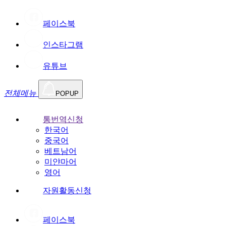
페이스북
인스타그램
유튜브
전체메뉴
POPUP
통번역신청
한국어
중국어
베트남어
미얀마어
영어
자원활동신청
페이스북