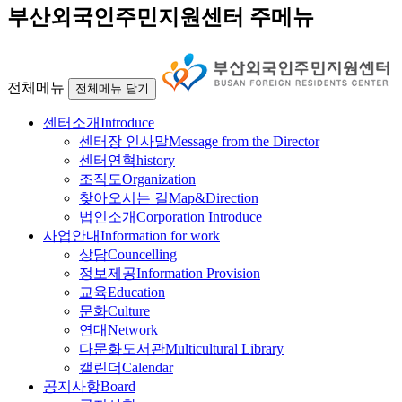
부산외국인주민지원센터 주메뉴
전체메뉴
전체메뉴 닫기
센터소개
Introduce
센터장 인사말
Message from the Director
센터연혁
history
조직도
Organization
찾아오시는 길
Map&Direction
법인소개
Corporation Introduce
사업안내
Information for work
상담
Councelling
정보제공
Information Provision
교육
Education
문화
Culture
연대
Network
다문화도서관
Multicultural Library
캘린더
Calendar
공지사항
Board