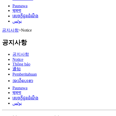
Paunawa
सूचना
សេចក្តីជូនដំណឹង
نوٹس
공지사항
>
Notice
공지사항
공지사항
Notice
Thông báo
通知
Pemberitahuan
အသိပေးစာ
Paunawa
सूचना
សេចក្តីជូនដំណឹង
نوٹس