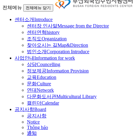
전체메뉴
전체메뉴 닫기
센터소개
Introduce
센터장 인사말
Message from the Director
센터연혁
history
조직도
Organization
찾아오시는 길
Map&Direction
법인소개
Corporation Introduce
사업안내
Information for work
상담
Councelling
정보제공
Information Provision
교육
Education
문화
Culture
연대
Network
다문화도서관
Multicultural Library
캘린더
Calendar
공지사항
Board
공지사항
Notice
Thông báo
通知