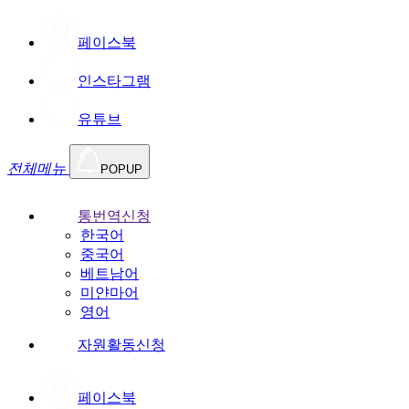
페이스북
인스타그램
유튜브
전체메뉴
POPUP
통번역신청
한국어
중국어
베트남어
미얀마어
영어
자원활동신청
페이스북