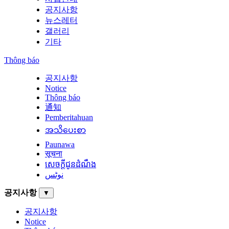
공지사항
뉴스레터
갤러리
기타
Thông báo
공지사항
Notice
Thông báo
通知
Pemberitahuan
အသိပေးစာ
Paunawa
सूचना
សេចក្តីជូនដំណឹង
نوٹس
공지사항
▼
공지사항
Notice