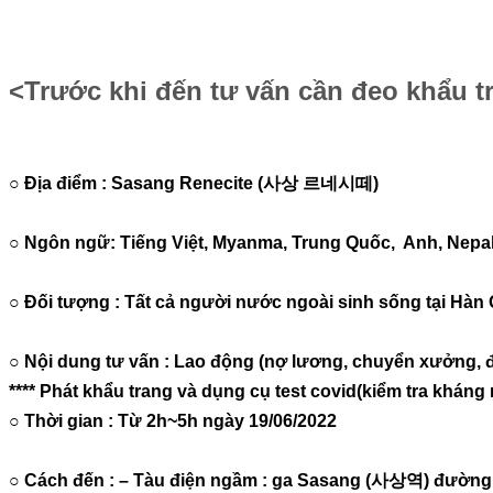
<Trước khi đến tư vấn cần đeo khẩu tr
○ Địa điểm : Sasang Renecite (사상 르네시떼)
○ Ngôn ngữ: Tiếng Việt, Myanma, Trung Quốc, Anh, Nepa
○ Đối tượng : Tất cả người nước ngoài sinh sống tại Hàn
○ Nội dung tư vấn : Lao động (nợ lương, chuyển xưởng, điều
**** Phát khẩu trang và dụng cụ test covid(kiểm tra khán
○ Thời gian : Từ 2h~5h ngày 19/06/2022
○ Cách đến : – Tàu điện ngầm : ga Sasang (사상역) đường t