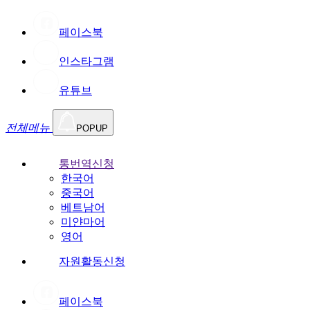
페이스북
인스타그램
유튜브
전체메뉴
POPUP
통번역신청
한국어
중국어
베트남어
미얀마어
영어
자원활동신청
페이스북