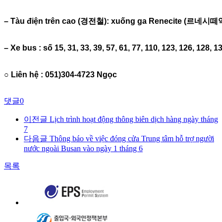
– Tàu điện trên cao (경전철): xuống ga Renecite (르네시떼역)
– Xe bus : số 15, 31, 33, 39, 57, 61, 77, 110, 123, 126, 128, 1
○ Liên hệ : 051)304-4723 Ngọc
댓글
0
이전글
Lịch trình hoạt động thông biên dịch hàng ngày tháng
7
다음글
Thông báo về việc đóng cửa Trung tâm hỗ trợ người
nước ngoài Busan vào ngày 1 tháng 6
목록