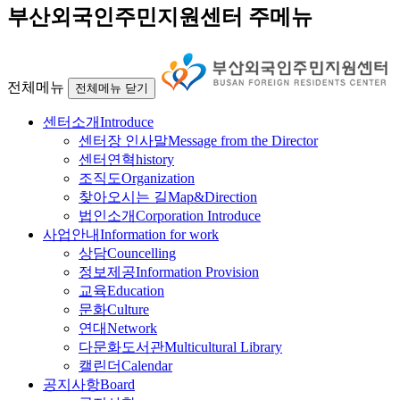
부산외국인주민지원센터 주메뉴
전체메뉴
전체메뉴 닫기
센터소개
Introduce
센터장 인사말
Message from the Director
센터연혁
history
조직도
Organization
찾아오시는 길
Map&Direction
법인소개
Corporation Introduce
사업안내
Information for work
상담
Councelling
정보제공
Information Provision
교육
Education
문화
Culture
연대
Network
다문화도서관
Multicultural Library
캘린더
Calendar
공지사항
Board