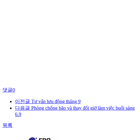
댓글
0
이전글
Tư vấn lưu động tháng 9
다음글
Phòng chống bão và thay đổi giờ làm việc buổi sáng
6.9
목록