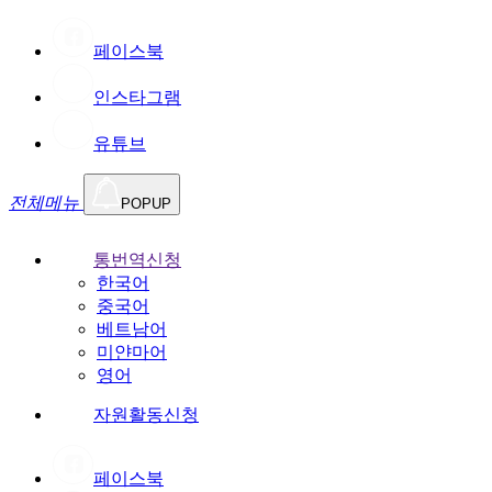
페이스북
인스타그램
유튜브
전체메뉴
POPUP
통번역신청
한국어
중국어
베트남어
미얀마어
영어
자원활동신청
페이스북