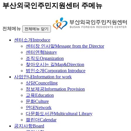
부산외국인주민지원센터 주메뉴
전체메뉴
전체메뉴 닫기
센터소개
Introduce
센터장 인사말
Message from the Director
센터연혁
history
조직도
Organization
찾아오시는 길
Map&Direction
법인소개
Corporation Introduce
사업안내
Information for work
상담
Councelling
정보제공
Information Provision
교육
Education
문화
Culture
연대
Network
다문화도서관
Multicultural Library
캘린더
Calendar
공지사항
Board