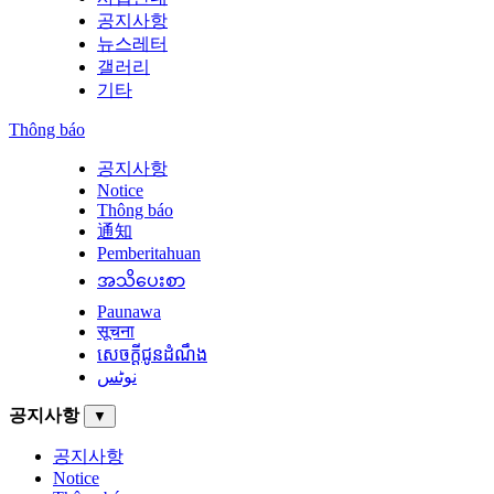
공지사항
뉴스레터
갤러리
기타
Thông báo
공지사항
Notice
Thông báo
通知
Pemberitahuan
အသိပေးစာ
Paunawa
सूचना
សេចក្តីជូនដំណឹង
نوٹس
공지사항
▼
공지사항
Notice