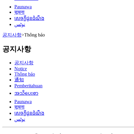
Paunawa
सूचना
សេចក្តីជូនដំណឹង
نوٹس
공지사항
>
Thông báo
공지사항
공지사항
Notice
Thông báo
通知
Pemberitahuan
အသိပေးစာ
Paunawa
सूचना
សេចក្តីជូនដំណឹង
نوٹس