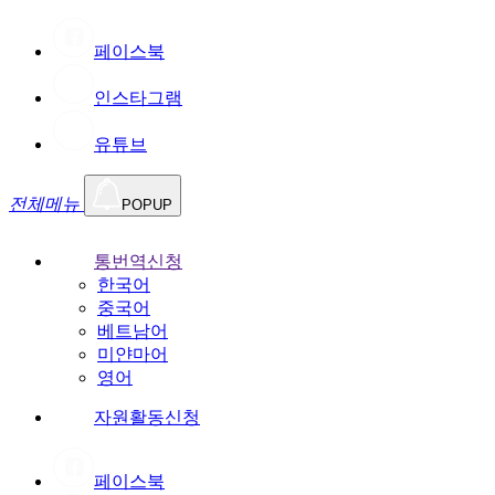
페이스북
인스타그램
유튜브
전체메뉴
POPUP
통번역신청
한국어
중국어
베트남어
미얀마어
영어
자원활동신청
페이스북