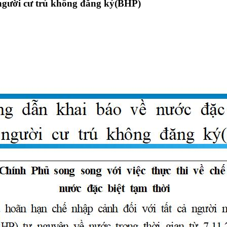
người cư trú không đăng ký(BHP)