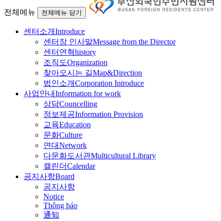
전체메뉴
전체메뉴 닫기
센터소개
Introduce
센터장 인사말
Message from the Director
센터연혁
history
조직도
Organization
찾아오시는 길
Map&Direction
법인소개
Corporation Introduce
사업안내
Information for work
상담
Councelling
정보제공
Information Provision
교육
Education
문화
Culture
연대
Network
다문화도서관
Multicultural Library
캘린더
Calendar
공지사항
Board
공지사항
Notice
Thông báo
通知