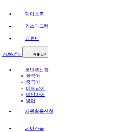
페이스북
인스타그램
유튜브
전체메뉴
POPUP
통번역신청
한국어
중국어
베트남어
미얀마어
영어
자원활동신청
페이스북