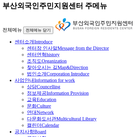
부산외국인주민지원센터 주메뉴
전체메뉴
전체메뉴 닫기
센터소개
Introduce
센터장 인사말
Message from the Director
센터연혁
history
조직도
Organization
찾아오시는 길
Map&Direction
법인소개
Corporation Introduce
사업안내
Information for work
상담
Councelling
정보제공
Information Provision
교육
Education
문화
Culture
연대
Network
다문화도서관
Multicultural Library
캘린더
Calendar
공지사항
Board