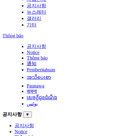
공지사항
뉴스레터
갤러리
기타
Thông báo
공지사항
Notice
Thông báo
通知
Pemberitahuan
အသိပေးစာ
Paunawa
सूचना
សេចក្តីជូនដំណឹង
نوٹس
공지사항
▼
공지사항
Notice