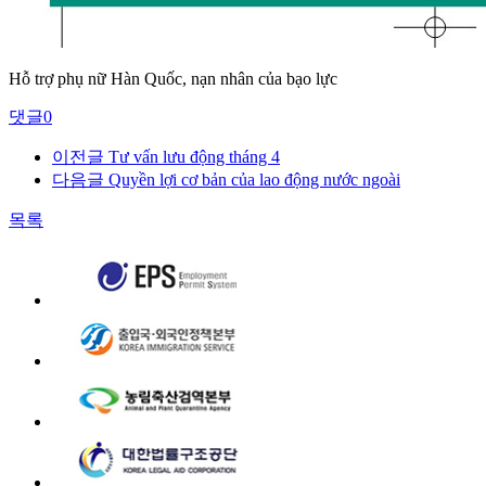
Hỗ trợ phụ nữ Hàn Quốc, nạn nhân của bạo lực
댓글
0
이전글
Tư vấn lưu động tháng 4
다음글
Quyền lợi cơ bản của lao động nước ngoài
목록