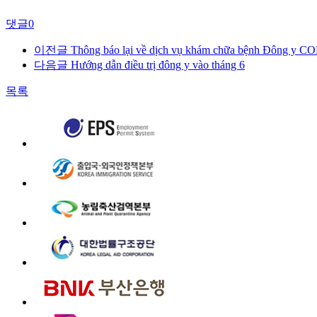
댓글
0
이전글
Thông báo lại về dịch vụ khám chữa bệnh Đông y C
다음글
Hướng dẫn điều trị đông y vào tháng 6
목록