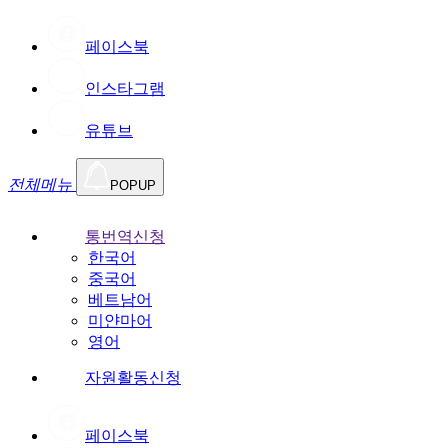
페이스북
인스타그램
유튜브
전체메뉴
POPUP
통번역신청
한국어
중국어
베트남어
미얀마어
영어
자원활동신청
페이스북