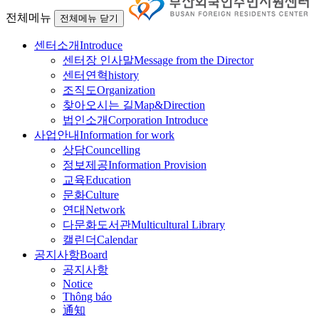
전체메뉴
전체메뉴 닫기
센터소개
Introduce
센터장 인사말
Message from the Director
센터연혁
history
조직도
Organization
찾아오시는 길
Map&Direction
법인소개
Corporation Introduce
사업안내
Information for work
상담
Councelling
정보제공
Information Provision
교육
Education
문화
Culture
연대
Network
다문화도서관
Multicultural Library
캘린더
Calendar
공지사항
Board
공지사항
Notice
Thông báo
通知