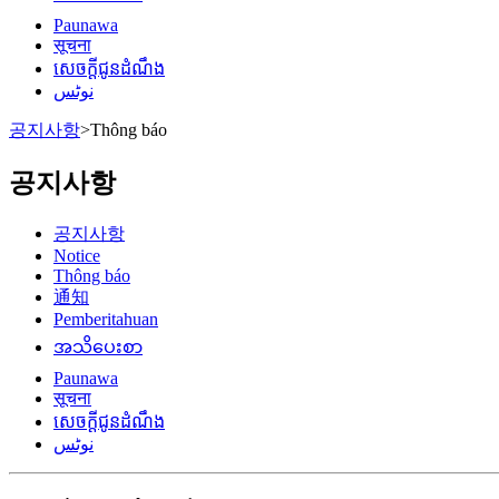
Paunawa
सूचना
សេចក្តីជូនដំណឹង
نوٹس
공지사항
>
Thông báo
공지사항
공지사항
Notice
Thông báo
通知
Pemberitahuan
အသိပေးစာ
Paunawa
सूचना
សេចក្តីជូនដំណឹង
نوٹس