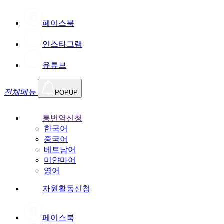
페이스북
인스타그램
유튜브
전체메뉴
POPUP
통번역신청
한국어
중국어
베트남어
미얀마어
영어
자원활동신청
페이스북