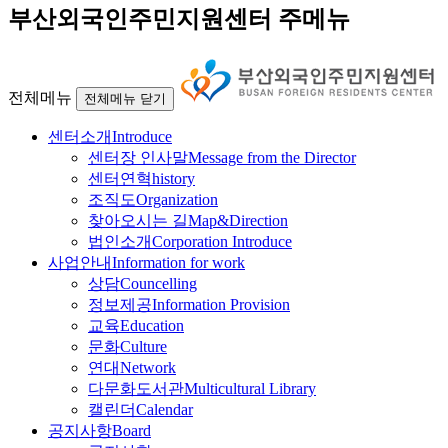
부산외국인주민지원센터 주메뉴
전체메뉴
전체메뉴 닫기
센터소개
Introduce
센터장 인사말
Message from the Director
센터연혁
history
조직도
Organization
찾아오시는 길
Map&Direction
법인소개
Corporation Introduce
사업안내
Information for work
상담
Councelling
정보제공
Information Provision
교육
Education
문화
Culture
연대
Network
다문화도서관
Multicultural Library
캘린더
Calendar
공지사항
Board