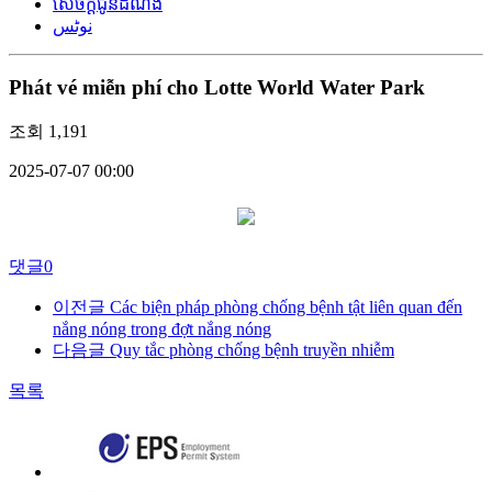
សេចក្តីជូនដំណឹង
نوٹس
Phát vé miễn phí cho Lotte World Water Park
조회
1,191
2025-07-07 00:00
댓글
0
이전글
Các biện pháp phòng chống bệnh tật liên quan đến
nắng nóng trong đợt nắng nóng
다음글
Quy tắc phòng chống bệnh truyền nhiễm
목록