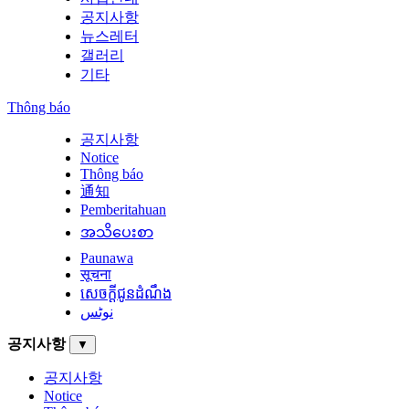
공지사항
뉴스레터
갤러리
기타
Thông báo
공지사항
Notice
Thông báo
通知
Pemberitahuan
အသိပေးစာ
Paunawa
सूचना
សេចក្តីជូនដំណឹង
نوٹس
공지사항
▼
공지사항
Notice