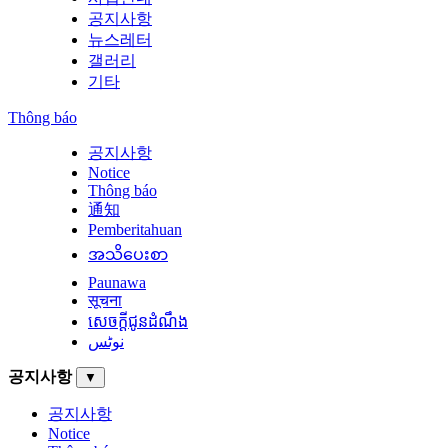
공지사항
뉴스레터
갤러리
기타
Thông báo
공지사항
Notice
Thông báo
通知
Pemberitahuan
အသိပေးစာ
Paunawa
सूचना
សេចក្តីជូនដំណឹង
نوٹس
공지사항
▼
공지사항
Notice