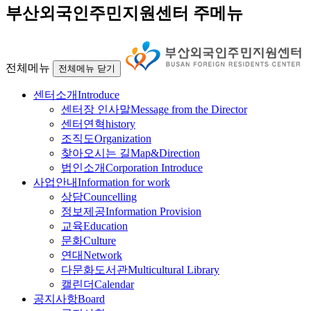
부산외국인주민지원센터 주메뉴
전체메뉴
전체메뉴 닫기
센터소개
Introduce
센터장 인사말
Message from the Director
센터연혁
history
조직도
Organization
찾아오시는 길
Map&Direction
법인소개
Corporation Introduce
사업안내
Information for work
상담
Councelling
정보제공
Information Provision
교육
Education
문화
Culture
연대
Network
다문화도서관
Multicultural Library
캘린더
Calendar
공지사항
Board