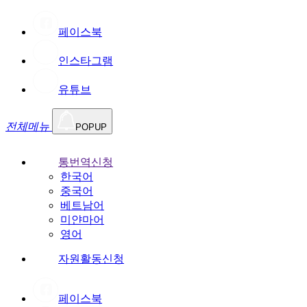
페이스북
인스타그램
유튜브
전체메뉴
POPUP
통번역신청
한국어
중국어
베트남어
미얀마어
영어
자원활동신청
페이스북