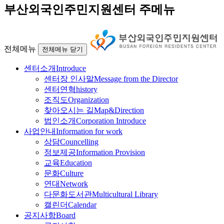
부산외국인주민지원센터 주메뉴
전체메뉴
전체메뉴 닫기
센터소개
Introduce
센터장 인사말
Message from the Director
센터연혁
history
조직도
Organization
찾아오시는 길
Map&Direction
법인소개
Corporation Introduce
사업안내
Information for work
상담
Councelling
정보제공
Information Provision
교육
Education
문화
Culture
연대
Network
다문화도서관
Multicultural Library
캘린더
Calendar
공지사항
Board