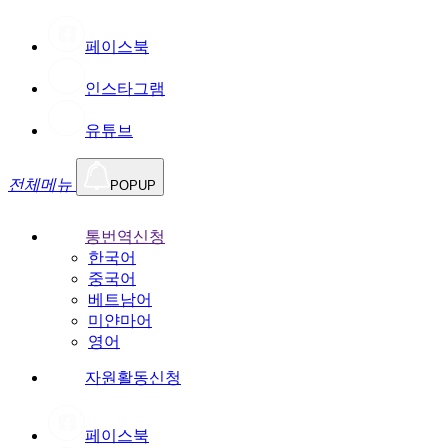
페이스북
인스타그램
유튜브
전체메뉴
POPUP
통번역신청
한국어
중국어
베트남어
미얀마어
영어
자원활동신청
페이스북