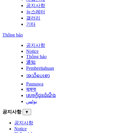
공지사항
뉴스레터
갤러리
기타
Thông báo
공지사항
Notice
Thông báo
通知
Pemberitahuan
အသိပေးစာ
Paunawa
सूचना
សេចក្តីជូនដំណឹង
نوٹس
공지사항
▼
공지사항
Notice