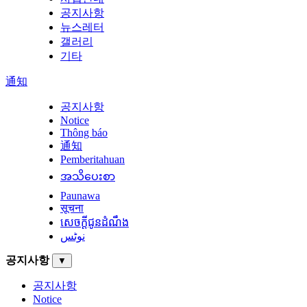
공지사항
뉴스레터
갤러리
기타
通知
공지사항
Notice
Thông báo
通知
Pemberitahuan
အသိပေးစာ
Paunawa
सूचना
សេចក្តីជូនដំណឹង
نوٹس
공지사항
▼
공지사항
Notice