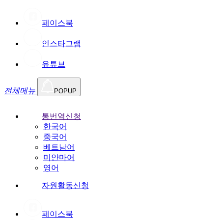
페이스북
인스타그램
유튜브
전체메뉴
POPUP
통번역신청
한국어
중국어
베트남어
미얀마어
영어
자원활동신청
페이스북