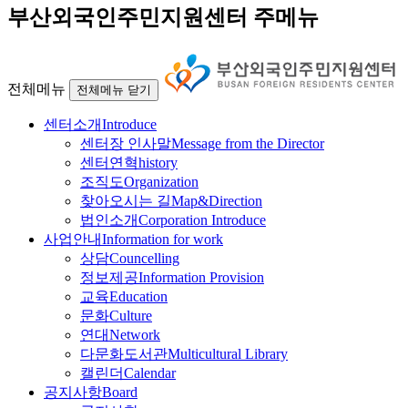
부산외국인주민지원센터 주메뉴
전체메뉴
전체메뉴 닫기
센터소개
Introduce
센터장 인사말
Message from the Director
센터연혁
history
조직도
Organization
찾아오시는 길
Map&Direction
법인소개
Corporation Introduce
사업안내
Information for work
상담
Councelling
정보제공
Information Provision
교육
Education
문화
Culture
연대
Network
다문화도서관
Multicultural Library
캘린더
Calendar
공지사항
Board