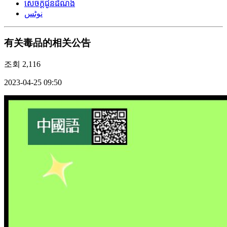
សេចក្តីជូនដំណឹង
نوٹس
有关毒品的相关公告
조회
2,116
2023-04-25 09:50