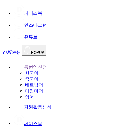
페이스북
인스타그램
유튜브
전체메뉴
POPUP
통번역신청
한국어
중국어
베트남어
미얀마어
영어
자원활동신청
페이스북