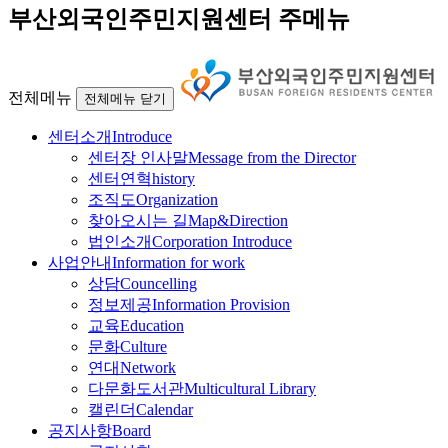
부산외국인주민지원센터 주메뉴
전체메뉴
전체메뉴 닫기
센터소개
Introduce
센터장 인사말
Message from the Director
센터연혁
history
조직도
Organization
찾아오시는 길
Map&Direction
법인소개
Corporation Introduce
사업안내
Information for work
상담
Councelling
정보제공
Information Provision
교육
Education
문화
Culture
연대
Network
다문화도서관
Multicultural Library
캘린더
Calendar
공지사항
Board