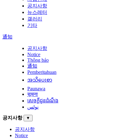
공지사항
뉴스레터
갤러리
기타
通知
공지사항
Notice
Thông báo
通知
Pemberitahuan
အသိပေးစာ
Paunawa
सूचना
សេចក្តីជូនដំណឹង
نوٹس
공지사항
▼
공지사항
Notice