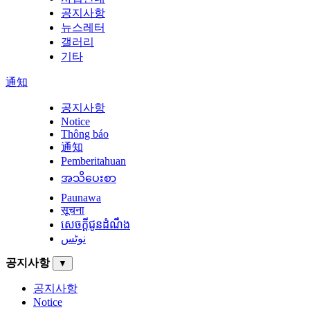
공지사항
뉴스레터
갤러리
기타
通知
공지사항
Notice
Thông báo
通知
Pemberitahuan
အသိပေးစာ
Paunawa
सूचना
សេចក្តីជូនដំណឹង
نوٹس
공지사항
▼
공지사항
Notice