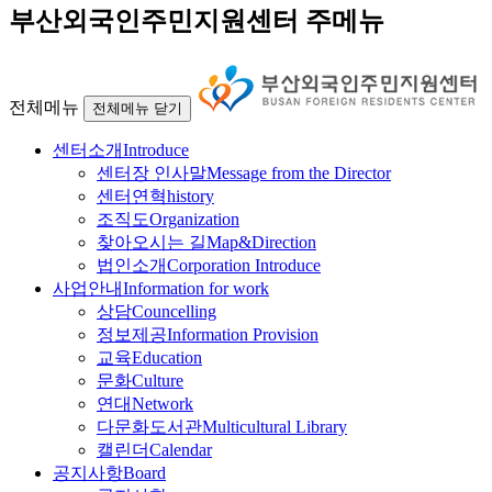
부산외국인주민지원센터 주메뉴
전체메뉴
전체메뉴 닫기
센터소개
Introduce
센터장 인사말
Message from the Director
센터연혁
history
조직도
Organization
찾아오시는 길
Map&Direction
법인소개
Corporation Introduce
사업안내
Information for work
상담
Councelling
정보제공
Information Provision
교육
Education
문화
Culture
연대
Network
다문화도서관
Multicultural Library
캘린더
Calendar
공지사항
Board