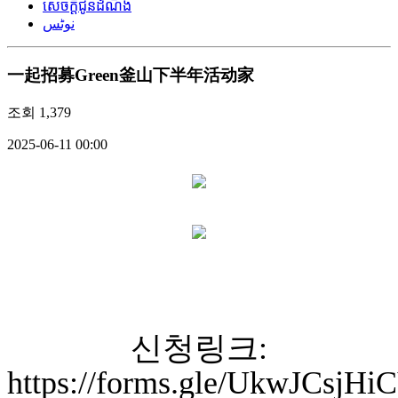
សេចក្តីជូនដំណឹង
نوٹس
一起招募Green釜山下半年活动家
조회
1,379
2025-06-11 00:00
신청링크:
https://forms.gle/UkwJCsj