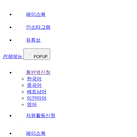
페이스북
인스타그램
유튜브
전체메뉴
POPUP
통번역신청
한국어
중국어
베트남어
미얀마어
영어
자원활동신청
페이스북