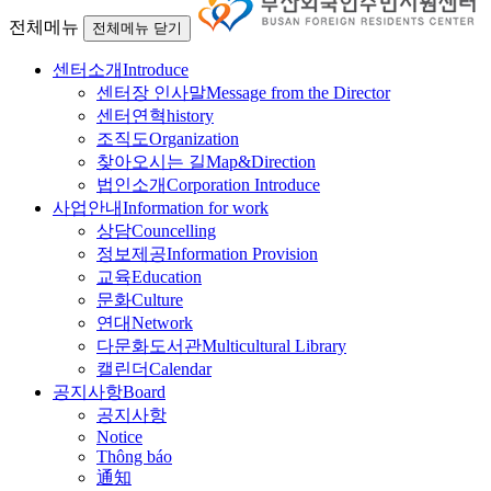
전체메뉴
전체메뉴 닫기
센터소개
Introduce
센터장 인사말
Message from the Director
센터연혁
history
조직도
Organization
찾아오시는 길
Map&Direction
법인소개
Corporation Introduce
사업안내
Information for work
상담
Councelling
정보제공
Information Provision
교육
Education
문화
Culture
연대
Network
다문화도서관
Multicultural Library
캘린더
Calendar
공지사항
Board
공지사항
Notice
Thông báo
通知