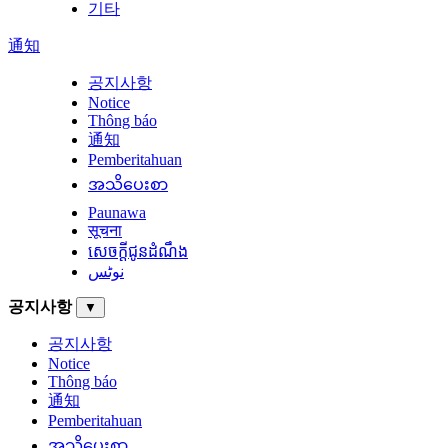
기타
通知
공지사항
Notice
Thông báo
通知
Pemberitahuan
အသိပေးစာ
Paunawa
सूचना
សេចក្តីជូនដំណឹង
نوٹس
공지사항
▼
공지사항
Notice
Thông báo
通知
Pemberitahuan
အသိပေးစာ