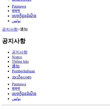
Paunawa
सूचना
សេចក្តីជូនដំណឹង
نوٹس
공지사항
>
通知
공지사항
공지사항
Notice
Thông báo
通知
Pemberitahuan
အသိပေးစာ
Paunawa
सूचना
សេចក្តីជូនដំណឹង
نوٹس