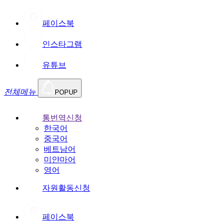
페이스북
인스타그램
유튜브
전체메뉴
POPUP
통번역신청
한국어
중국어
베트남어
미얀마어
영어
자원활동신청
페이스북