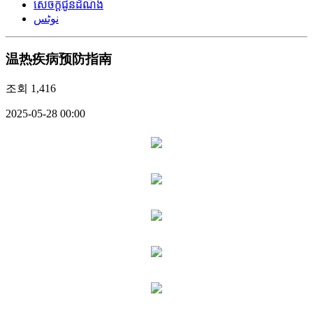
សេចក្តីជូនដំណឹង
نوٹس
温热疾病预防指南
조회
1,416
2025-05-28 00:00