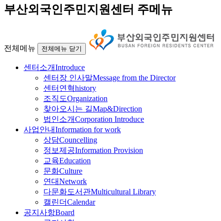
부산외국인주민지원센터 주메뉴
전체메뉴
전체메뉴 닫기
센터소개
Introduce
센터장 인사말
Message from the Director
센터연혁
history
조직도
Organization
찾아오시는 길
Map&Direction
법인소개
Corporation Introduce
사업안내
Information for work
상담
Councelling
정보제공
Information Provision
교육
Education
문화
Culture
연대
Network
다문화도서관
Multicultural Library
캘린더
Calendar
공지사항
Board