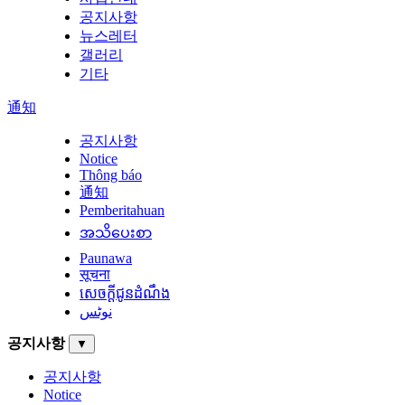
공지사항
뉴스레터
갤러리
기타
通知
공지사항
Notice
Thông báo
通知
Pemberitahuan
အသိပေးစာ
Paunawa
सूचना
សេចក្តីជូនដំណឹង
نوٹس
공지사항
▼
공지사항
Notice