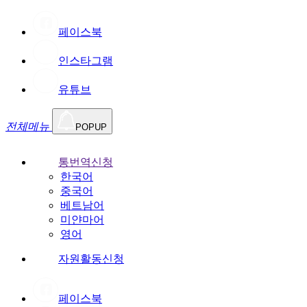
페이스북
인스타그램
유튜브
전체메뉴
POPUP
통번역신청
한국어
중국어
베트남어
미얀마어
영어
자원활동신청
페이스북