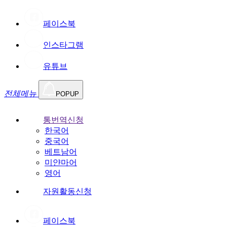
페이스북
인스타그램
유튜브
전체메뉴
POPUP
통번역신청
한국어
중국어
베트남어
미얀마어
영어
자원활동신청
페이스북