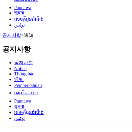
Paunawa
सूचना
សេចក្តីជូនដំណឹង
نوٹس
공지사항
>
通知
공지사항
공지사항
Notice
Thông báo
通知
Pemberitahuan
အသိပေးစာ
Paunawa
सूचना
សេចក្តីជូនដំណឹង
نوٹس