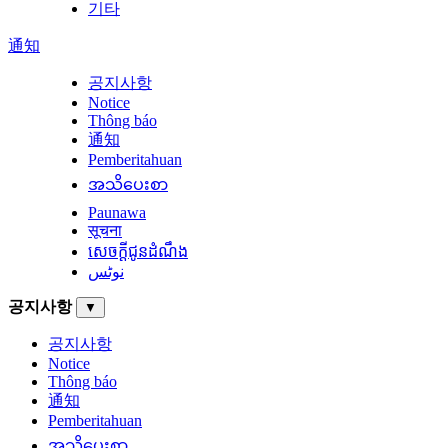
기타
通知
공지사항
Notice
Thông báo
通知
Pemberitahuan
အသိပေးစာ
Paunawa
सूचना
សេចក្តីជូនដំណឹង
نوٹس
공지사항
▼
공지사항
Notice
Thông báo
通知
Pemberitahuan
အသိပေးစာ