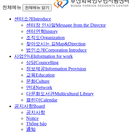
전체메뉴
전체메뉴 닫기
센터소개
Introduce
센터장 인사말
Message from the Director
센터연혁
history
조직도
Organization
찾아오시는 길
Map&Direction
법인소개
Corporation Introduce
사업안내
Information for work
상담
Councelling
정보제공
Information Provision
교육
Education
문화
Culture
연대
Network
다문화도서관
Multicultural Library
캘린더
Calendar
공지사항
Board
공지사항
Notice
Thông báo
通知