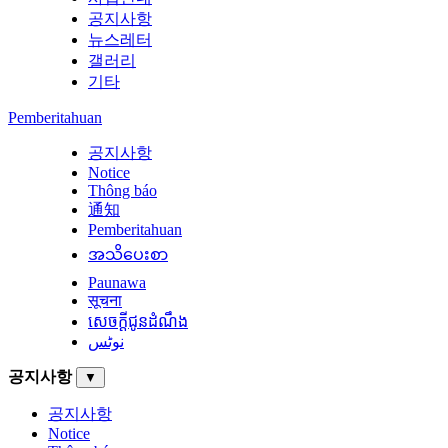
공지사항
뉴스레터
갤러리
기타
Pemberitahuan
공지사항
Notice
Thông báo
通知
Pemberitahuan
အသိပေးစာ
Paunawa
सूचना
សេចក្តីជូនដំណឹង
نوٹس
공지사항
▼
공지사항
Notice