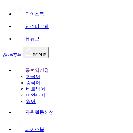
페이스북
인스타그램
유튜브
전체메뉴
POPUP
통번역신청
한국어
중국어
베트남어
미얀마어
영어
자원활동신청
페이스북