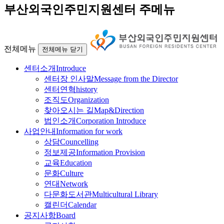
부산외국인주민지원센터 주메뉴
전체메뉴
전체메뉴 닫기
센터소개
Introduce
센터장 인사말
Message from the Director
센터연혁
history
조직도
Organization
찾아오시는 길
Map&Direction
법인소개
Corporation Introduce
사업안내
Information for work
상담
Councelling
정보제공
Information Provision
교육
Education
문화
Culture
연대
Network
다문화도서관
Multicultural Library
캘린더
Calendar
공지사항
Board