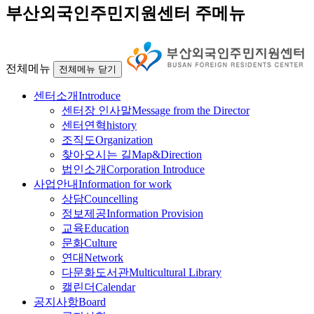
부산외국인주민지원센터 주메뉴
전체메뉴
전체메뉴 닫기
센터소개
Introduce
센터장 인사말
Message from the Director
센터연혁
history
조직도
Organization
찾아오시는 길
Map&Direction
법인소개
Corporation Introduce
사업안내
Information for work
상담
Councelling
정보제공
Information Provision
교육
Education
문화
Culture
연대
Network
다문화도서관
Multicultural Library
캘린더
Calendar
공지사항
Board