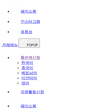
페이스북
인스타그램
유튜브
전체메뉴
POPUP
통번역신청
한국어
중국어
베트남어
미얀마어
영어
자원활동신청
페이스북