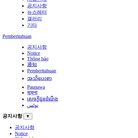
공지사항
뉴스레터
갤러리
기타
Pemberitahuan
공지사항
Notice
Thông báo
通知
Pemberitahuan
အသိပေးစာ
Paunawa
सूचना
សេចក្តីជូនដំណឹង
نوٹس
공지사항
▼
공지사항
Notice