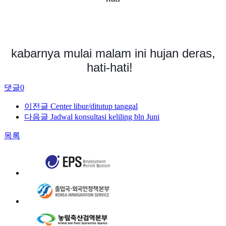
kabarnya mulai malam ini hujan deras,
hati-hati!
댓글
0
이전글
Center libur/ditutup tanggal
다음글
Jadwal konsultasi keliling bln Juni
목록