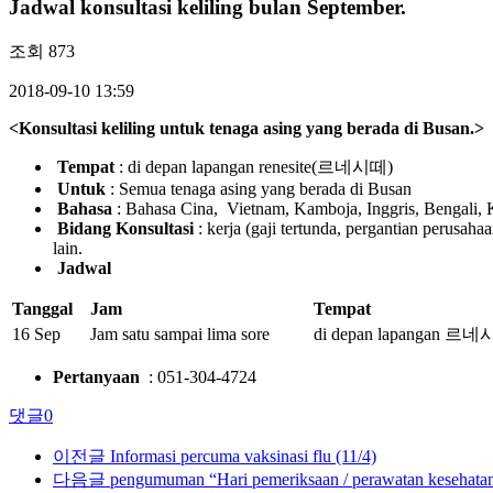
Jadwal konsultasi keliling bulan September.
조회
873
2018-09-10 13:59
<Konsultasi keliling untuk tenaga asing yang berada di Busan.>
Tempat
: di depan lapangan renesite(르네시떼)
Untuk
: Semua tenaga asing yang berada di Busan
Bahasa
: Bahasa Cina, Vietnam, Kamboja, Inggris,
Bengali
, 
Bidang Konsultasi
: kerja (gaji tertunda, pergantian perusa
lain.
Jadwal
Tanggal
Jam
Tempat
16 Sep
Jam satu sampai lima sore
di depan lapangan 르
Pertanyaan
: 051-304-4724
댓글
0
이전글
Informasi percuma vaksinasi flu (11/4)
다음글
pengumuman “Hari pemeriksaan / perawatan kesehatan