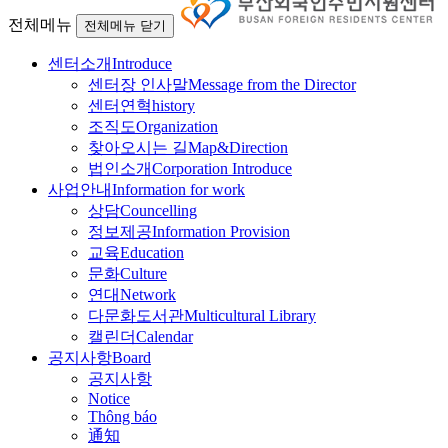
전체메뉴
전체메뉴 닫기
센터소개
Introduce
센터장 인사말
Message from the Director
센터연혁
history
조직도
Organization
찾아오시는 길
Map&Direction
법인소개
Corporation Introduce
사업안내
Information for work
상담
Councelling
정보제공
Information Provision
교육
Education
문화
Culture
연대
Network
다문화도서관
Multicultural Library
캘린더
Calendar
공지사항
Board
공지사항
Notice
Thông báo
通知