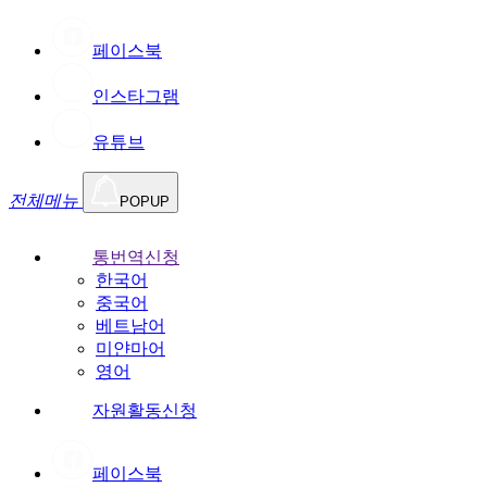
페이스북
인스타그램
유튜브
전체메뉴
POPUP
통번역신청
한국어
중국어
베트남어
미얀마어
영어
자원활동신청
페이스북