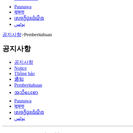
Paunawa
सूचना
សេចក្តីជូនដំណឹង
نوٹس
공지사항
>
Pemberitahuan
공지사항
공지사항
Notice
Thông báo
通知
Pemberitahuan
အသိပေးစာ
Paunawa
सूचना
សេចក្តីជូនដំណឹង
نوٹس