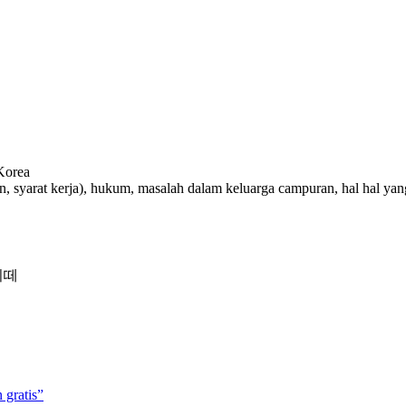
Korea
haan, syarat kerja), hukum, masalah dalam keluarga campuran, hal hal 
네시떼
 gratis”