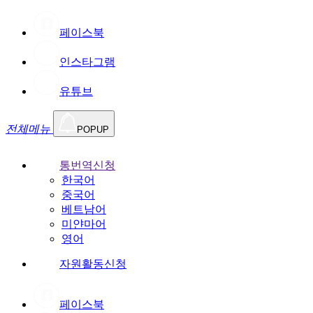
페이스북
인스타그램
유튜브
전체메뉴
POPUP
통번역신청
한국어
중국어
베트남어
미얀마어
영어
자원활동신청
페이스북