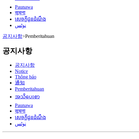
Paunawa
सूचना
សេចក្តីជូនដំណឹង
نوٹس
공지사항
>
Pemberitahuan
공지사항
공지사항
Notice
Thông báo
通知
Pemberitahuan
အသိပေးစာ
Paunawa
सूचना
សេចក្តីជូនដំណឹង
نوٹس