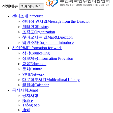
전체메뉴
전체메뉴 닫기
센터소개
Introduce
센터장 인사말
Message from the Director
센터연혁
history
조직도
Organization
찾아오시는 길
Map&Direction
법인소개
Corporation Introduce
사업안내
Information for work
상담
Councelling
정보제공
Information Provision
교육
Education
문화
Culture
연대
Network
다문화도서관
Multicultural Library
캘린더
Calendar
공지사항
Board
공지사항
Notice
Thông báo
通知