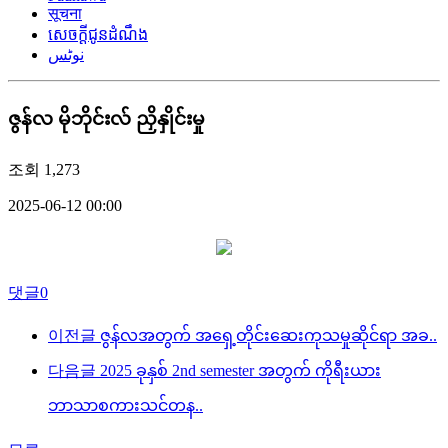
सूचना
សេចក្តីជូនដំណឹង
نوٹس
ဇွန်လ မိုဘိုင်းလ် ညှိနှိုင်းမှု
조회
1,273
2025-06-12 00:00
댓글
0
이전글
ဇွန်လအတွက် အရှေ့တိုင်းဆေးကုသမှုဆိုင်ရာ အခ..
다음글
2025 ခုနှစ် 2nd semester အတွက် ကိုရီးယား
ဘာသာစကားသင်တန..