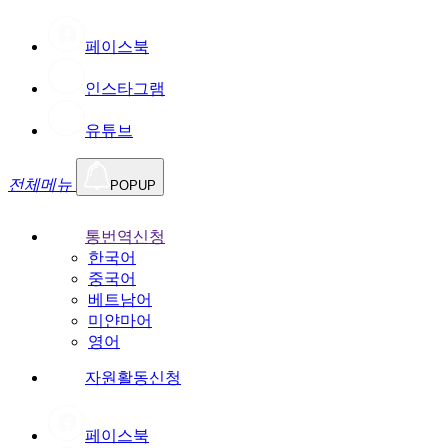
페이스북
인스타그램
유튜브
전체메뉴
POPUP
통번역신청
한국어
중국어
베트남어
미얀마어
영어
자원활동신청
페이스북