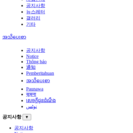
공지사항
뉴스레터
갤러리
기타
အသိပေးစာ
공지사항
Notice
Thông báo
通知
Pemberitahuan
အသိပေးစာ
Paunawa
सूचना
សេចក្តីជូនដំណឹង
نوٹس
공지사항
▼
공지사항