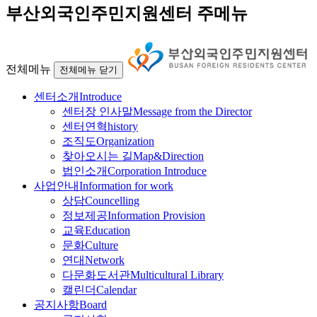
부산외국인주민지원센터 주메뉴
전체메뉴
전체메뉴 닫기
센터소개
Introduce
센터장 인사말
Message from the Director
센터연혁
history
조직도
Organization
찾아오시는 길
Map&Direction
법인소개
Corporation Introduce
사업안내
Information for work
상담
Councelling
정보제공
Information Provision
교육
Education
문화
Culture
연대
Network
다문화도서관
Multicultural Library
캘린더
Calendar
공지사항
Board