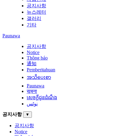
공지사항
뉴스레터
갤러리
기타
Paunawa
공지사항
Notice
Thông báo
通知
Pemberitahuan
အသိပေးစာ
Paunawa
सूचना
សេចក្តីជូនដំណឹង
نوٹس
공지사항
▼
공지사항
Notice