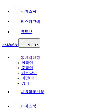
페이스북
인스타그램
유튜브
전체메뉴
POPUP
통번역신청
한국어
중국어
베트남어
미얀마어
영어
자원활동신청
페이스북