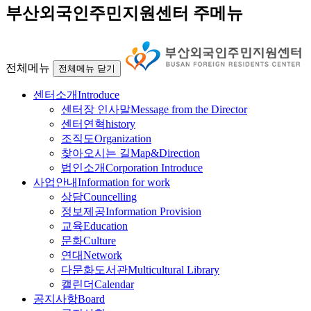
부산외국인주민지원센터 주메뉴
전체메뉴
전체메뉴 닫기
센터소개
Introduce
센터장 인사말
Message from the Director
센터연혁
history
조직도
Organization
찾아오시는 길
Map&Direction
법인소개
Corporation Introduce
사업안내
Information for work
상담
Councelling
정보제공
Information Provision
교육
Education
문화
Culture
연대
Network
다문화도서관
Multicultural Library
캘린더
Calendar
공지사항
Board