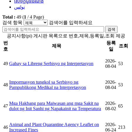
សេចក្តីជូនដំណឹង
نوٹس
Total :
49
(
1
/
4
Page)
검색 항목
검색어를 입력하세요
검색
공지사항(pi) 게시판 목록으로 번호,제목,등록일,조회 제공
번
등록
제목
조회
호
일
2026-
49
Gabay sa Libreng Serbisyo ng Interpretasyon
53
08-04
Impormasyon tungkol sa Serbisyo ng
2026-
48
53
Pampublikong Medikal na Interpretasyon
08-04
Mga Hakbang para Maiwasan ang mga Sakit na
2026-
47
65
dulot ng Init Sanhi ng Napakainit na Temperatura
08-02
Animal and Plant Quarantine Agency Leaflet on
2026-
46
213
Increased Fines
06-24