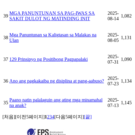
MGA PANUNTUNAN SA PAG-IWAS SA
2025-
39
1,082
SAKIT DULOT NG MATINDING INIT
08-14
Mga Panuntunan sa Kaligtasan sa Malakas na
2025-
38
1,131
Ulan
08-05
2025-
37
129 Prinsipyo ng Positibong Pagpapalaki
1,090
07-31
2025-
36
Ano ang pagkakaiba ng disiplina at pang-aabuso?
1,134
07-23
Paano natin palalaguin ang ating mga minamahal
2025-
35
1,145
na anak?
07-13
[처음]
[이전5페이지]
1
2
3
4
[다음5페이지]
[끝]