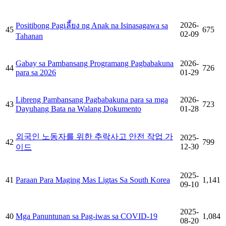
2026-
Positibong Pagเลี้ยง ng Anak na Isinasagawa sa
45
675
02-09
Tahanan
Gabay sa Pambansang Programang Pagbabakuna
2026-
44
726
para sa 2026
01-29
Libreng Pambansang Pagbabakuna para sa mga
2026-
43
723
Dayuhang Bata na Walang Dokumento
01-28
외국인 노동자를 위한 추락사고 안전 작업 가
2025-
42
799
12-30
이드
2025-
41
Paraan Para Maging Mas Ligtas Sa South Korea
1,141
09-10
2025-
40
Mga Panuntunan sa Pag-iwas sa COVID-19
1,084
08-20