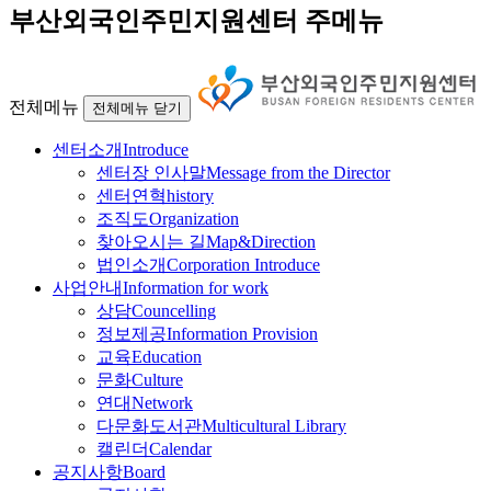
부산외국인주민지원센터 주메뉴
전체메뉴
전체메뉴 닫기
센터소개
Introduce
센터장 인사말
Message from the Director
센터연혁
history
조직도
Organization
찾아오시는 길
Map&Direction
법인소개
Corporation Introduce
사업안내
Information for work
상담
Councelling
정보제공
Information Provision
교육
Education
문화
Culture
연대
Network
다문화도서관
Multicultural Library
캘린더
Calendar
공지사항
Board