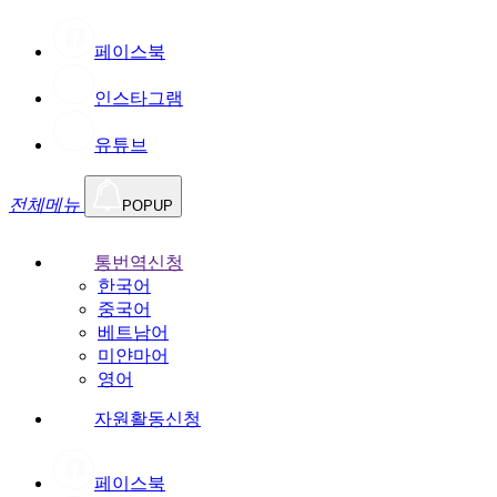
페이스북
인스타그램
유튜브
전체메뉴
POPUP
통번역신청
한국어
중국어
베트남어
미얀마어
영어
자원활동신청
페이스북