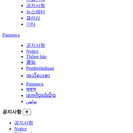
공지사항
뉴스레터
갤러리
기타
Paunawa
공지사항
Notice
Thông báo
通知
Pemberitahuan
အသိပေးစာ
Paunawa
सूचना
សេចក្តីជូនដំណឹង
نوٹس
공지사항
▼
공지사항
Notice