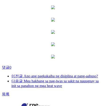
댓글
0
이전글
Ano ang pagkakaiba ng disiplina at pang-aabuso?
다음글
Mga hakbang sa pag-iwas sa sakit na nauugnay sa
init sa panahon ng mga heat wave
목록